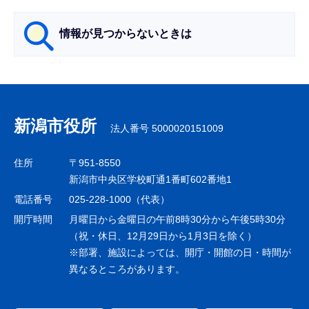
ョ
ン
情報が見つからないときは
こ
こ
サ
か
ブ
ら
ナ
新潟市役所
法人番号 5000020151009
ビ
ゲ
住所
〒951-8550
ー
新潟市中央区学校町通1番町602番地1
シ
電話番号
025-228-1000（代表）
ョ
開庁時間
月曜日から金曜日の午前8時30分から午後5時30分
ン
（祝・休日、12月29日から1月3日を除く）
※部署、施設によっては、開庁・開館の日・時間が
こ
異なるところがあります。
こ
ま