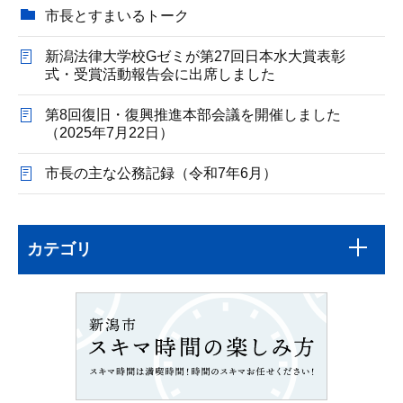
市長とすまいるトーク
新潟法律大学校Gゼミが第27回日本水大賞表彰
式・受賞活動報告会に出席しました
第8回復旧・復興推進本部会議を開催しました
（2025年7月22日）
市長の主な公務記録（令和7年6月）
本
サ
文
カテゴリ
ブ
こ
ナ
こ
ビ
ま
ゲ
で
ー
シ