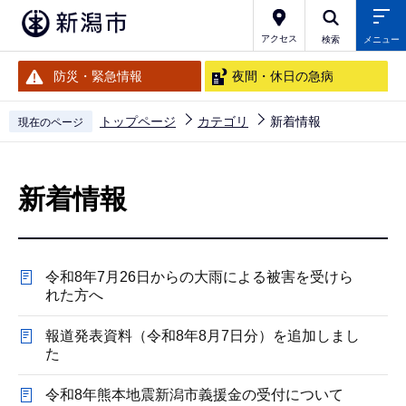
こ
の
アクセス
検索
メニュー
ペ
防災・緊急情報
夜間・休日の急病
ー
ジ
トップページ
カテゴリ
新着情報
現在のページ
の
本
先
文
頭
新着情報
こ
で
こ
す
か
令和8年7月26日からの大雨による被害を受けら
ら
れた方へ
報道発表資料（令和8年8月7日分）を追加しまし
た
令和8年熊本地震新潟市義援金の受付について