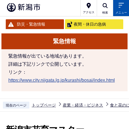
こ
の
アクセス
検索
メニュー
ペ
防災・緊急情報
夜間・休日の急病
ー
ジ
緊急情報
の
先
緊急情報が出ている地域があります。
頭
詳細は下記リンクで公開しています。
で
リンク：
す
https://www.city.niigata.lg.jp/kurashi/bosai/index.html
トップページ
産業・経済・ビジネス
食と花の
現在のページ
本
文