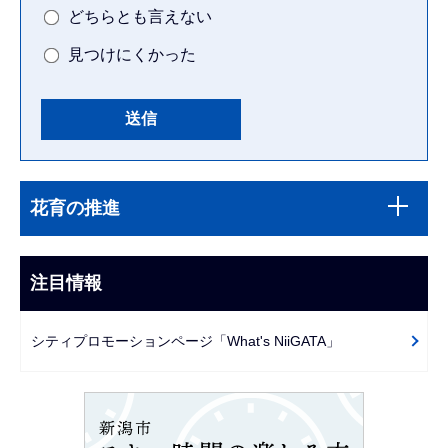
どちらとも言えない
見つけにくかった
本
サ
文
花育の推進
ブ
こ
ナ
こ
ビ
注目情報
ま
ゲ
で
ー
シティプロモーションページ「What's NiiGATA」
シ
ョ
ン
こ