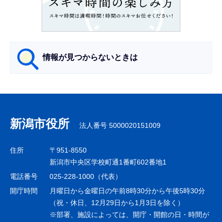
こ
か
ら
情報が見つからないときは
サ
ブ
ナ
新潟市役所
法人番号 5000020151009
ビ
ゲ
住所
〒951-8550
ー
新潟市中央区学校町通1番町602番地1
シ
電話番号
025-228-1000（代表）
ョ
開庁時間
月曜日から金曜日の午前8時30分から午後5時30分
ン
（祝・休日、12月29日から1月3日を除く）
※部署、施設によっては、開庁・開館の日・時間が
こ