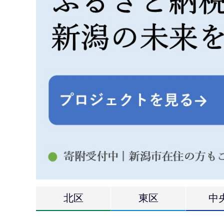
各
北区
東区
中
区