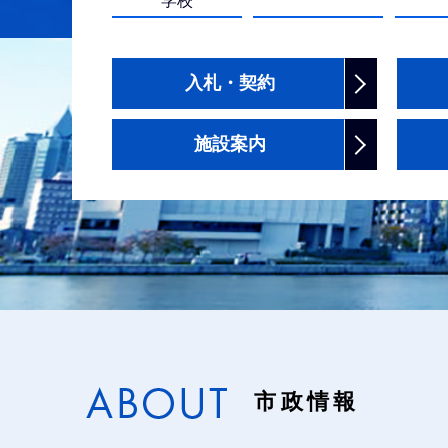
学校
探
す
入札・契約
施設案内
市政情報