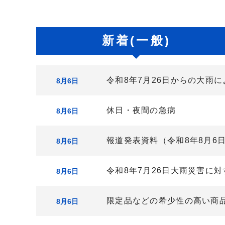
ナ
ビ
お
新着(一般)
ゲ
知
ー
ら
令和8年7月26日からの大雨
8月6日
シ
せ
休日・夜間の急病
8月6日
ョ
ン
報道発表資料（令和8年8月6
8月6日
令和8年7月26日大雨災害に
8月6日
限定品などの希少性の高い商
8月6日