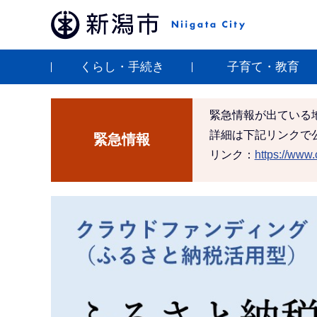
こ
の
ペ
くらし・手続き
子育て・教育
ー
ジ
本
の
文
緊急情報が出ている
先
こ
詳細は下記リンクで
緊急情報
頭
こ
リンク：
https://www.c
で
か
す
ら