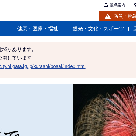
組織案内
防災・緊
健康・医療・福祉
観光・文化・スポーツ
地域があります。
公開しています。
ity.niigata.lg.jp/kurashi/bosai/index.html