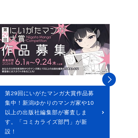
第29回にいがたマンガ大賞作品募
食
集中！新潟ゆかりのマンガ家や10
蒲
以上の出版社編集部が審査しま
バ
す。「コミカライズ部門」が新
設！