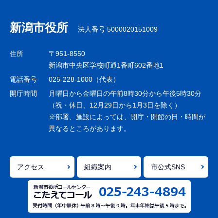
文
こ
新潟市役所
法人番号 5000020151009
こ
ま
住所
〒951-8550
で
新潟市中央区学校町通1番町602番地1
電話番号
025-228-1000（代表）
開庁時間
月曜日から金曜日の午前8時30分から午後5時30分
（祝・休日、12月29日から1月3日を除く）
※部署、施設によっては、開庁・開館の日・時間が
異なるところがあります。
アクセス
組織案内
市公式SNS