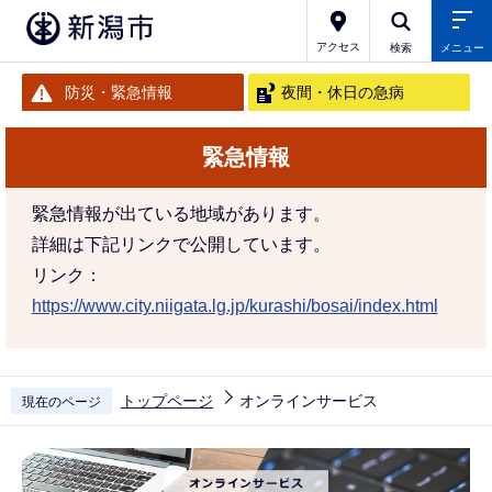
こ
の
アクセス
検索
メニュー
ペ
防災・緊急情報
夜間・休日の急病
ー
ジ
緊急情報
の
先
緊急情報が出ている地域があります。
頭
詳細は下記リンクで公開しています。
で
リンク：
す
https://www.city.niigata.lg.jp/kurashi/bosai/index.html
トップページ
オンラインサービス
現在のページ
本
文