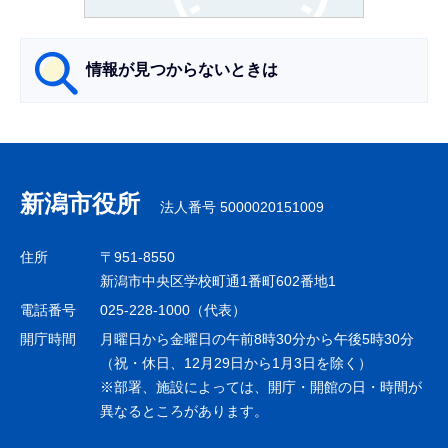
か
ら
情報が見つからないときは
サ
ブ
ナ
新潟市役所
法人番号 5000020151009
ビ
ゲ
住所
〒951-8550
ー
新潟市中央区学校町通1番町602番地1
シ
電話番号
025-228-1000（代表）
ョ
開庁時間
月曜日から金曜日の午前8時30分から午後5時30分
ン
（祝・休日、12月29日から1月3日を除く）
※部署、施設によっては、開庁・開館の日・時間が
こ
異なるところがあります。
こ
ま