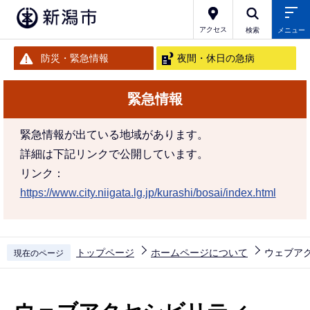
こ
の
アクセス
検索
メニュー
ペ
防災・緊急情報
夜間・休日の急病
ー
ジ
緊急情報
の
先
緊急情報が出ている地域があります。
頭
詳細は下記リンクで公開しています。
で
リンク：
す
https://www.city.niigata.lg.jp/kurashi/bosai/index.html
トップページ
ホームページについて
ウェブア
現在のページ
本
文