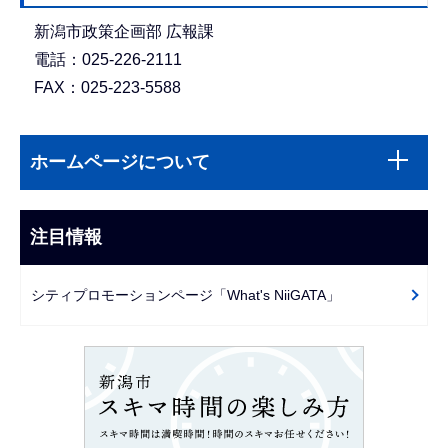
新潟市政策企画部 広報課
電話：025-226-2111
FAX：025-223-5588
本
サ
文
ホームページについて
ブ
こ
ナ
こ
ビ
注目情報
ま
ゲ
で
ー
シティプロモーションページ「What's NiiGATA」
シ
ョ
ン
こ
こ