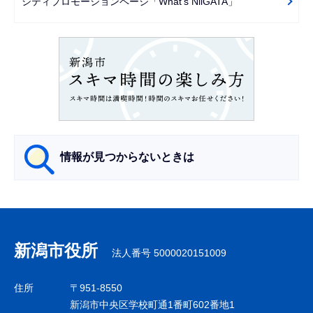
シティプロモーションページ「What's NiiGATA」
ョ
ン
こ
こ
か
ら
情報が見つからないときは
サ
ブ
ナ
新潟市役所
法人番号 5000020151009
ビ
ゲ
住所
〒951-8550
ー
新潟市中央区学校町通1番町602番地1