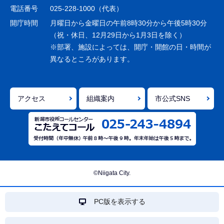
シ
電話番号
025-228-1000（代表）
ョ
開庁時間
月曜日から金曜日の午前8時30分から午後5時30分
ン
（祝・休日、12月29日から1月3日を除く）
※部署、施設によっては、開庁・開館の日・時間が
こ
異なるところがあります。
こ
ま
で
アクセス
組織案内
市公式SNS
©Niigata City.
PC版を表示する