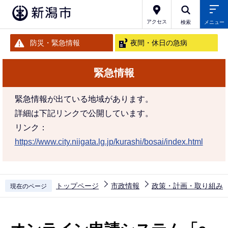
こ
の
アクセス
検索
メニュー
ペ
防災・緊急情報
夜間・休日の急病
ー
ジ
緊急情報
の
先
緊急情報が出ている地域があります。
頭
詳細は下記リンクで公開しています。
で
リンク：
す
https://www.city.niigata.lg.jp/kurashi/bosai/index.html
トップページ
市政情報
政策・計画・取り組み
現在のページ
本
文