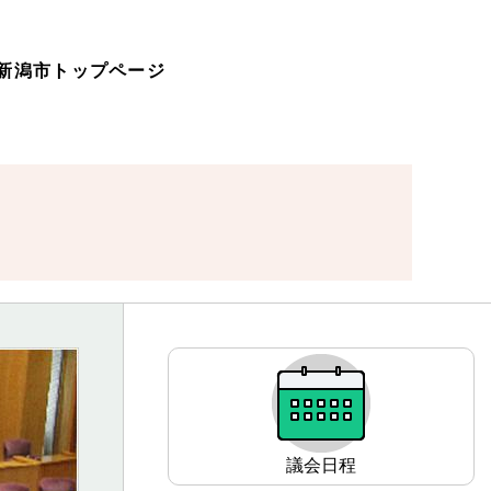
新潟市トップページ
サ
ブ
ナ
ビ
ゲ
議会日程
ー