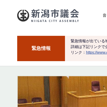
こ
の
音
ペ
ー
ジ
の
緊急情報が出ている
先
詳細は下記リンクで
緊急情報
頭
リンク：
https://www.c
で
す
本
文
こ
こ
か
ら