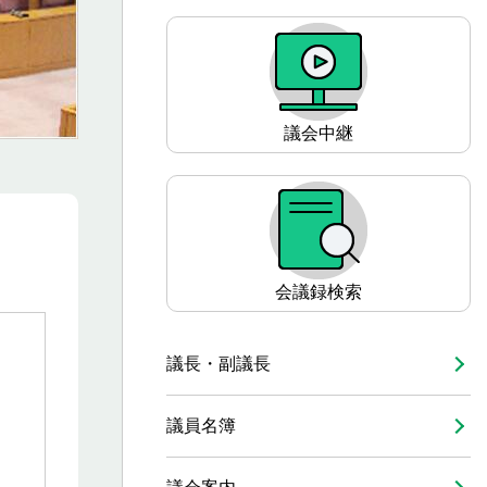
シ
ョ
ン
こ
こ
議会中継
か
ら
会議録検索
議長・副議長
議員名簿