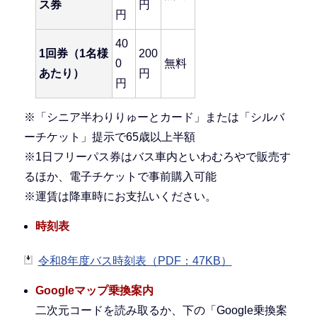
ス券
円
円
40
1回券（1名様
200
0
無料
あたり）
円
円
※「シニア半わりりゅーとカード」または「シルバ
ーチケット」提示で65歳以上半額
※1日フリーパス券はバス車内といわむろやで販売す
るほか、電子チケットで事前購入可能
※運賃は降車時にお支払いください。
時刻表
令和8年度バス時刻表（PDF：47KB）
Googleマップ乗換案内
二次元コードを読み取るか、下の「Google乗換案