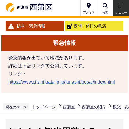
こ
の
アクセス
検索
メニュー
ペ
防災・緊急情報
夜間・休日の急病
ー
ジ
緊急情報
の
先
緊急情報が出ている地域があります。
頭
詳細は下記リンクで公開しています。
で
リンク：
す
https://www.city.niigata.lg.jp/kurashi/bosai/index.html
トップページ
西蒲区
西蒲区の紹介
観光・み
現在のページ
本
文