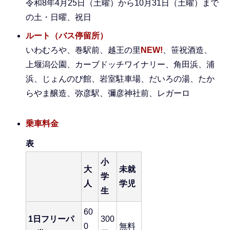
令和8年4月25日（土曜）から10月31日（土曜）まで
の土・日曜、祝日
ルート（バス停留所）
いわむろや、巻駅前、越王の里
NEW!
、笹祝酒造、
上堰潟公園、カーブドッチワイナリー、角田浜、浦
浜、じょんのび館、岩室駐車場、だいろの湯、たか
らやま醸造、弥彦駅、彌彦神社前、レガーロ
乗車料金
表
小
大
未就
学
人
学児
生
60
1日フリーパ
300
0
無料