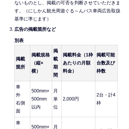
ないものとし、掲載の可否を判断させていただきま
す。（にしかん観光周遊ぐる～んバス車両広告取扱
基準に準じます）
広告の掲載箇所など
別表
掲
掲載規格
掲載料金（1枠
掲載可能
掲載
載
（縦×
あたりの月額
台数及び
箇所
期
横）
料金）
枠数
間
車
500mm×
月
外
2台・計4
500mm
単
2,000円
右側
枠
以内
位
面
車
500mm×
月