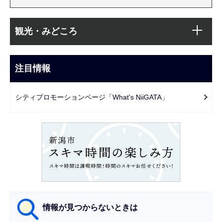
本
サ
文
観光・みどころ
ブ
こ
ナ
こ
ビ
注目情報
ま
ゲ
で
ー
シティプロモーションページ「What's NiiGATA」
シ
ョ
ン
こ
こ
か
ら
情報が見つからないときは