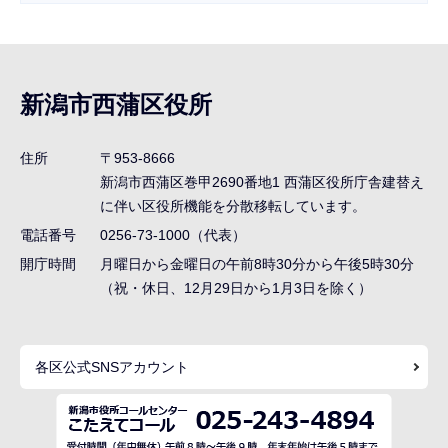
サ
ブ
ナ
新潟市西蒲区役所
ビ
ゲ
住所
〒953-8666
ー
新潟市西蒲区巻甲2690番地1
西蒲区役所庁舎建替え
シ
に伴い区役所機能を分散移転しています。
ョ
電話番号
0256-73-1000（代表）
ン
開庁時間
月曜日から金曜日の午前8時30分から午後5時30分
（祝・休日、12月29日から1月3日を除く）
こ
こ
ま
各区公式SNSアカウント
で