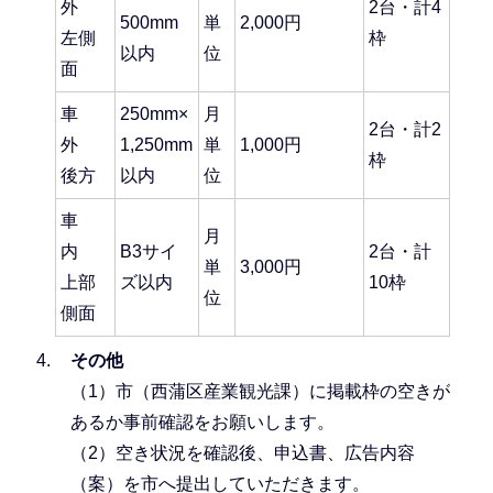
外
2台・計4
500mm
単
2,000円
左側
枠
以内
位
面
車
250mm×
月
2台・計2
外
1,250mm
単
1,000円
枠
後方
以内
位
車
月
内
B3サイ
2台・計
単
3,000円
上部
ズ以内
10枠
位
側面
その他
（1）市（西蒲区産業観光課）に掲載枠の空きが
あるか事前確認をお願いします。
（2）空き状況を確認後、申込書、広告内容
（案）を市へ提出していただきます。