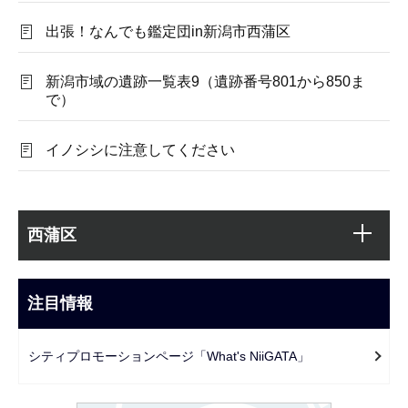
出張！なんでも鑑定団in新潟市西蒲区
新潟市域の遺跡一覧表9（遺跡番号801から850ま
で）
イノシシに注意してください
本
サ
文
西蒲区
ブ
こ
ナ
こ
ビ
注目情報
ま
ゲ
で
ー
シティプロモーションページ「What's NiiGATA」
シ
ョ