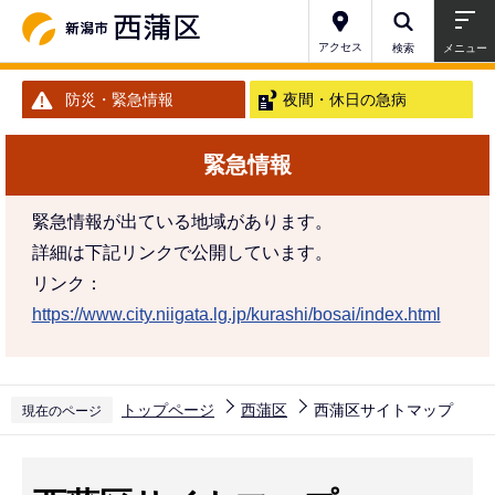
こ
の
アクセス
検索
メニュー
ペ
防災・緊急情報
夜間・休日の急病
ー
ジ
緊急情報
の
先
緊急情報が出ている地域があります。
頭
詳細は下記リンクで公開しています。
で
リンク：
す
https://www.city.niigata.lg.jp/kurashi/bosai/index.html
トップページ
西蒲区
西蒲区サイトマップ
現在のページ
本
文