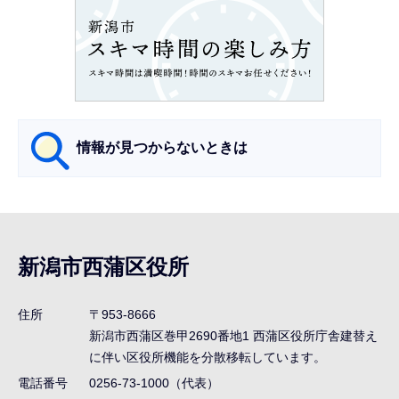
ン
こ
こ
か
ら
情報が見つからないときは
サ
ブ
ナ
新潟市西蒲区役所
ビ
ゲ
住所
〒953-8666
ー
新潟市西蒲区巻甲2690番地1
西蒲区役所庁舎建替え
シ
に伴い区役所機能を分散移転しています。
ョ
電話番号
0256-73-1000（代表）