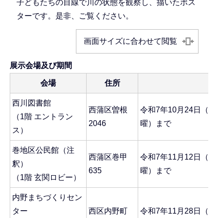
子どもたちの目線で川の状態を観察し、描いたポス
ターです。是非、ご覧ください。
画面サイズに合わせて閲覧
展示会場及び期間
会場
住所
西川図書館
西蒲区曽根
令和7年10月24日（
（1階 エントラン
2046
曜）まで
ス）
巻地区公民館（注
西蒲区巻甲
令和7年11月12日（
釈）
635
曜）まで
（1階 玄関ロビー）
内野まちづくりセン
ター
西区内野町
令和7年11月28日（