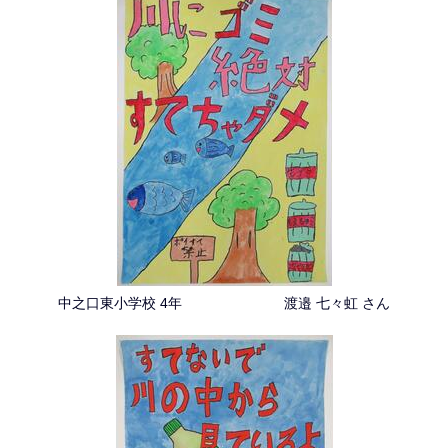
中之口東小学校 4年 渡邉 七々虹 さん