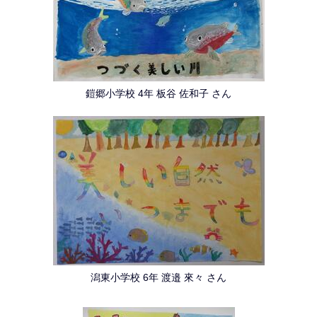
鎧郷小学校 4年 板谷 佐和子 さん
潟東小学校 6年 渡邉 來々 さん