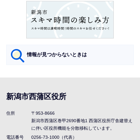
ョ
ン
こ
こ
か
ら
情報が見つからないときは
サ
ブ
ナ
新潟市西蒲区役所
ビ
ゲ
住所
〒953-8666
ー
新潟市西蒲区巻甲2690番地1
西蒲区役所庁舎建替え
シ
に伴い区役所機能を分散移転しています。
ョ
電話番号
0256-73-1000（代表）