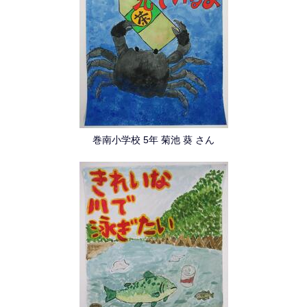
巻南小学校 5年 菊池 葵 さん