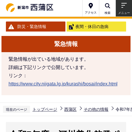
こ
の
アクセス
検索
メニュー
ペ
防災・緊急情報
夜間・休日の急病
ー
ジ
緊急情報
の
先
緊急情報が出ている地域があります。
頭
詳細は下記リンクで公開しています。
で
リンク：
す
https://www.city.niigata.lg.jp/kurashi/bosai/index.html
トップページ
西蒲区
その他の情報
令和7年
現在のページ
本
文