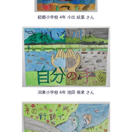
鎧郷小学校 4年 小出 絃葉 さん
潟東小学校 6年 池田 侑來 さん