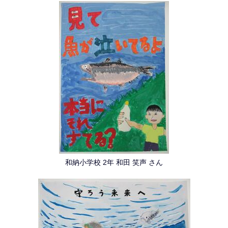
和納小学校 2年 和田 笑声 さん