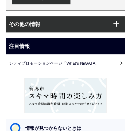
本
サ
文
その他の情報
ブ
こ
ナ
こ
ビ
注目情報
ま
ゲ
で
ー
シティプロモーションページ「What's NiiGATA」
シ
ョ
ン
こ
こ
か
ら
情報が見つからないときは