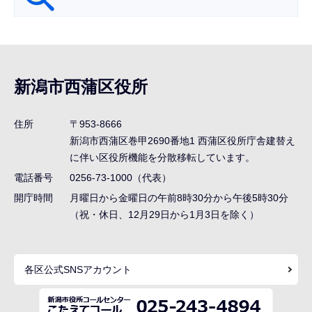
サ
ブ
ナ
新潟市西蒲区役所
ビ
ゲ
住所
〒953-8666
ー
新潟市西蒲区巻甲2690番地1
西蒲区役所庁舎建替え
シ
に伴い区役所機能を分散移転しています。
ョ
電話番号
0256-73-1000（代表）
ン
開庁時間
月曜日から金曜日の午前8時30分から午後5時30分
（祝・休日、12月29日から1月3日を除く）
こ
こ
ま
各区公式SNSアカウント
で