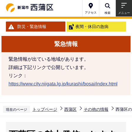
こ
の
アクセス
検索
メニュー
ペ
防災・緊急情報
夜間・休日の急病
ー
ジ
緊急情報
の
先
緊急情報が出ている地域があります。
頭
詳細は下記リンクで公開しています。
で
リンク：
す
https://www.city.niigata.lg.jp/kurashi/bosai/index.html
トップページ
西蒲区
その他の情報
西蒲区の
現在のページ
本
文