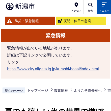
こ
の
アクセス
検索
メニュー
ペ
防災・緊急情報
夜間・休日の急病
ー
ジ
緊急情報
の
先
緊急情報が出ている地域があります。
頭
詳細は下記リンクで公開しています。
で
リンク：
す
https://www.city.niigata.lg.jp/kurashi/bosai/index.html
トップページ
市政情報
ようこそ市長室へ
市
現在のページ
本
文