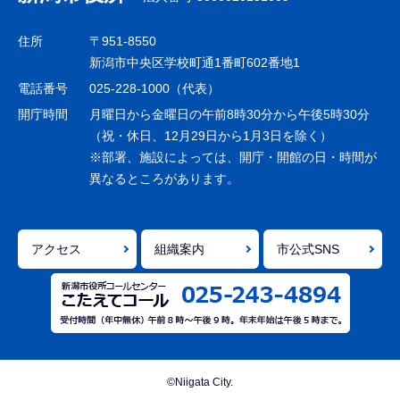
ビ
ゲ
住所
〒951-8550
ー
新潟市中央区学校町通1番町602番地1
シ
電話番号
025-228-1000（代表）
ョ
開庁時間
月曜日から金曜日の午前8時30分から午後5時30分
ン
（祝・休日、12月29日から1月3日を除く）
※部署、施設によっては、開庁・開館の日・時間が
こ
異なるところがあります。
こ
ま
で
アクセス
組織案内
市公式SNS
©Niigata City.