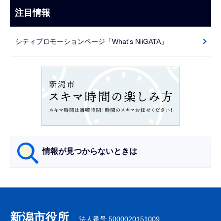
こ
ビ
注目情報
ま
ゲ
で
ー
シティプロモーションページ「What's NiiGATA」
シ
ョ
ン
こ
こ
か
ら
情報が見つからないときは
サ
ブ
ナ
新潟市役所
法人番号 5000020151009