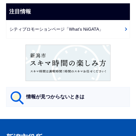
ナ
こ
ビ
注目情報
ま
ゲ
で
ー
シティプロモーションページ「What's NiiGATA」
シ
ョ
ン
こ
こ
か
ら
情報が見つからないときは
サ
ブ
ナ