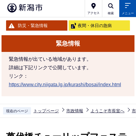
こ
の
アクセス
検索
メニュー
ペ
防災・緊急情報
夜間・休日の急病
ー
ジ
緊急情報
の
先
緊急情報が出ている地域があります。
頭
詳細は下記リンクで公開しています。
で
リンク：
す
https://www.city.niigata.lg.jp/kurashi/bosai/index.html
トップページ
市政情報
ようこそ市長室へ
市
現在のページ
本
文