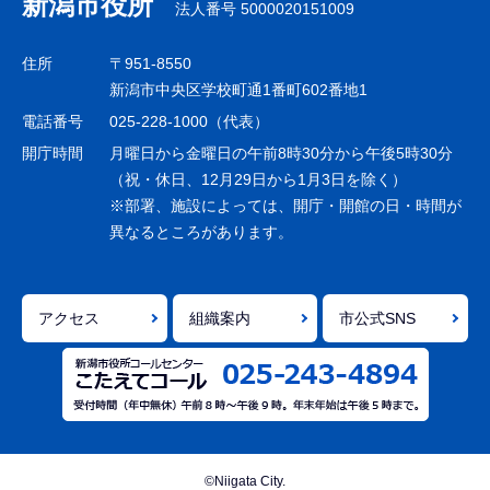
新潟市役所
法人番号 5000020151009
ビ
ゲ
住所
〒951-8550
ー
新潟市中央区学校町通1番町602番地1
シ
電話番号
025-228-1000（代表）
ョ
開庁時間
月曜日から金曜日の午前8時30分から午後5時30分
ン
（祝・休日、12月29日から1月3日を除く）
※部署、施設によっては、開庁・開館の日・時間が
こ
異なるところがあります。
こ
ま
で
アクセス
組織案内
市公式SNS
©Niigata City.