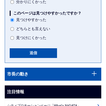
分かりにくかった
このページは見つけやすかったですか？
見つけやすかった
どちらとも言えない
見つけにくかった
本
サ
文
市長の動き
ブ
こ
ナ
こ
ビ
注目情報
ま
ゲ
で
ー
シティプロモーションページ「What's NiiGATA」