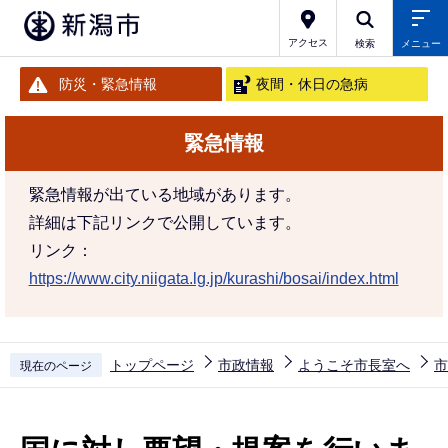
こ
の
アクセス
検索
メニュー
ペ
防災・緊急情報
夜間・休日の急病
ー
ジ
緊急情報
の
先
緊急情報が出ている地域があります。
頭
詳細は下記リンクで公開しています。
で
リンク：
す
https://www.city.niigata.lg.jp/kurashi/bosai/index.html
トップページ
市政情報
ようこそ市長室へ
市
現在のページ
本
文