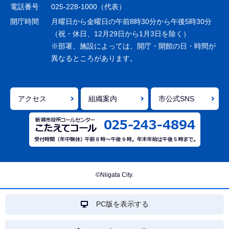
シ
電話番号
025-228-1000（代表）
ョ
開庁時間
月曜日から金曜日の午前8時30分から午後5時30分
ン
（祝・休日、12月29日から1月3日を除く）
※部署、施設によっては、開庁・開館の日・時間が
こ
異なるところがあります。
こ
ま
で
アクセス
組織案内
市公式SNS
©Niigata City.
PC版を表示する