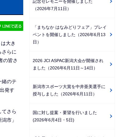
記念セレモニーを開催しました
ゲ
（2026年7月11日）
ー
シ
「まちなか はなみどりフェア」プレイ
ョ
ベントを開催しました（2026年6月13
ン
日）
トは大き
こ
らさらに
こ
者の皆さ
2026 JCI ASPAC新潟大会が開催され
か
ました（2026年6月11日～14日）
ら
一緒のテ
新潟市スポーツ大賞を中井亜美選手に
出発す
授与しました（2026年6月11日）
してさら
国に対し提案・要望を行いました
(2026年6月4日・5日)
新潟市」