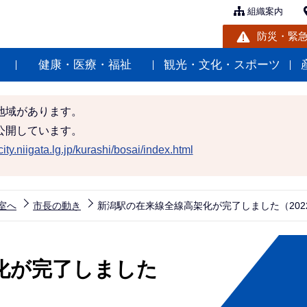
組織案内
防災・緊
健康・医療・福祉
観光・文化・スポーツ
地域があります。
公開しています。
ity.niigata.lg.jp/kurashi/bosai/index.html
室へ
市長の動き
新潟駅の在来線全線高架化が完了しました（202
化が完了しました