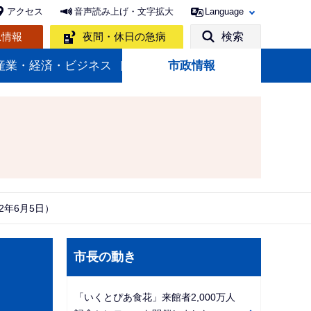
アクセス
音声読み上げ・文字拡大
Language
急情報
夜間・休日の急病
検索
産業・経済・ビジネス
市政情報
2年6月5日）
サ
市長の動き
ブ
ナ
「いくとぴあ食花」来館者2,000万人
ビ