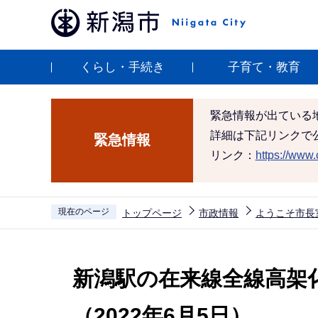
こ
の
ペ
くらし・手続き
子育て・教育
ー
ジ
の
緊急情報が出ている
先
詳細は下記リンクで
緊急情報
頭
リンク：
https://www.c
で
す
現在のページ
トップページ
市政情報
ようこそ市長
本
文
新潟駅の在来線全線高架
こ
こ
（2022年6月5日）