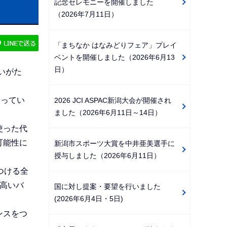
記念セレモニーを開催しました
ゲ
（2026年7月11日）
ー
シ
「まちなか はなみどりフェア」プレイ
ョ
ベントを開催しました（2026年6月13
ン
日）
いがた
こ
こ
わってい
2026 JCI ASPAC新潟大会が開催され
か
ました（2026年6月11日～14日）
ら
使った代
可能性に
新潟市スポーツ大賞を中井亜美選手に
授与しました（2026年6月11日）
つける全
高いバ
国に対し提案・要望を行いました
(2026年6月4日・5日)
ンスをつ