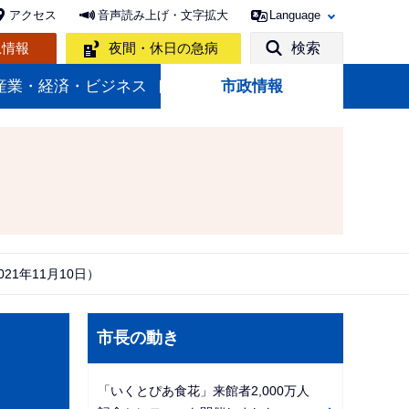
アクセス
音声読み上げ・文字拡大
Language
急情報
夜間・休日の急病
検索
産業・経済・ビジネス
市政情報
21年11月10日）
サ
市長の動き
ブ
ナ
「いくとぴあ食花」来館者2,000万人
ビ