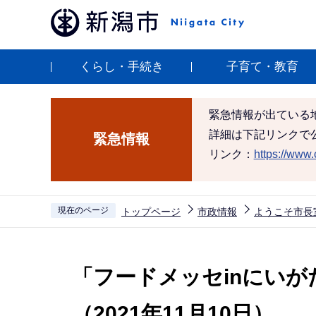
こ
の
ペ
くらし・手続き
子育て・教育
ー
ジ
の
緊急情報が出ている
先
詳細は下記リンクで
緊急情報
頭
リンク：
https://www.c
で
す
現在のページ
トップページ
市政情報
ようこそ市長
本
文
「フードメッセinにいが
こ
こ
（2021年11月10日）