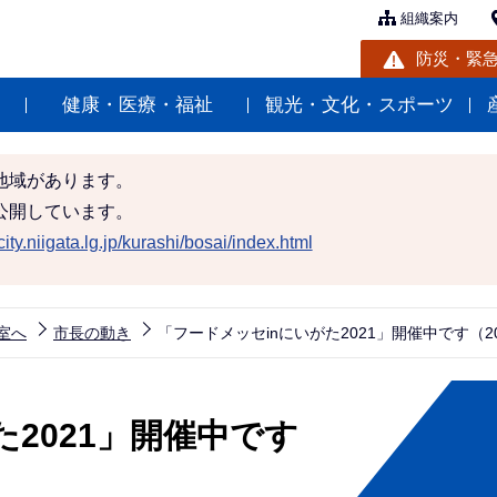
組織案内
防災・緊
健康・医療・福祉
観光・文化・スポーツ
地域があります。
公開しています。
ity.niigata.lg.jp/kurashi/bosai/index.html
室へ
市長の動き
「フードメッセinにいがた2021」開催中です（20
た2021」開催中です