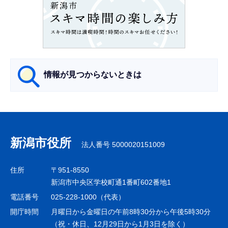
ン
こ
こ
か
ら
情報が見つからないときは
サ
ブ
ナ
新潟市役所
法人番号 5000020151009
ビ
ゲ
住所
〒951-8550
ー
新潟市中央区学校町通1番町602番地1
シ
電話番号
025-228-1000（代表）
ョ
開庁時間
月曜日から金曜日の午前8時30分から午後5時30分
ン
（祝・休日、12月29日から1月3日を除く）