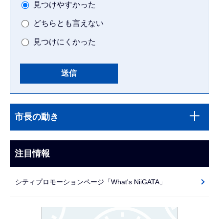
見つけやすかった
どちらとも言えない
見つけにくかった
本
サ
文
市長の動き
ブ
こ
ナ
こ
ビ
注目情報
ま
ゲ
で
ー
シティプロモーションページ「What's NiiGATA」
シ
ョ