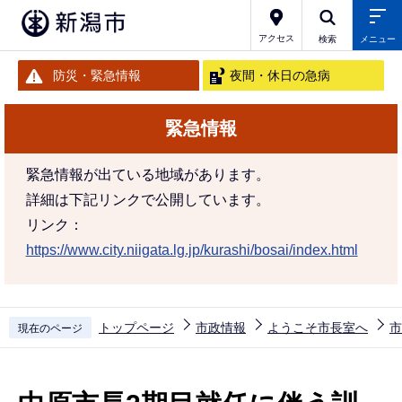
こ
の
アクセス
検索
メニュー
ペ
防災・緊急情報
夜間・休日の急病
ー
ジ
緊急情報
の
先
緊急情報が出ている地域があります。
頭
詳細は下記リンクで公開しています。
で
リンク：
す
https://www.city.niigata.lg.jp/kurashi/bosai/index.html
トップページ
市政情報
ようこそ市長室へ
市
現在のページ
本
文