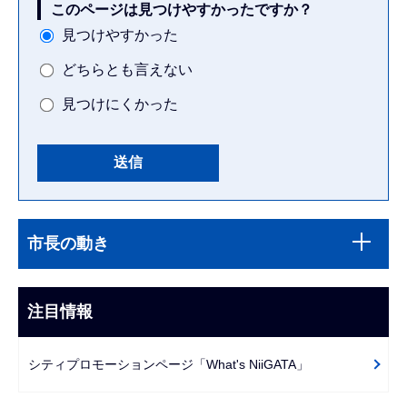
このページは見つけやすかったですか？
見つけやすかった
どちらとも言えない
見つけにくかった
本
サ
文
市長の動き
ブ
こ
ナ
こ
ビ
注目情報
ま
ゲ
で
ー
シティプロモーションページ「What's NiiGATA」
シ