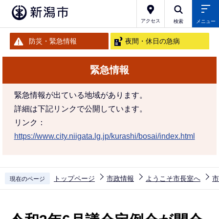
こ
の
アクセス
検索
メニュー
ペ
防災・緊急情報
夜間・休日の急病
ー
ジ
緊急情報
の
先
緊急情報が出ている地域があります。
頭
詳細は下記リンクで公開しています。
で
リンク：
す
https://www.city.niigata.lg.jp/kurashi/bosai/index.html
トップページ
市政情報
ようこそ市長室へ
市
現在のページ
本
文