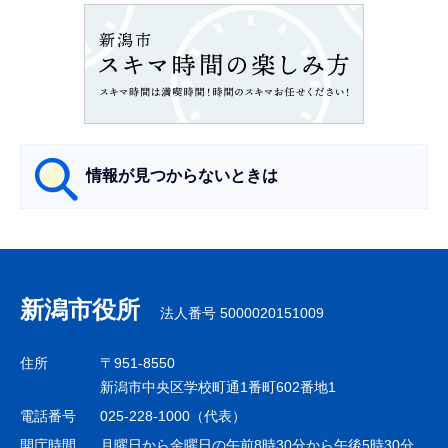
ョ
ン
こ
こ
か
ら
情報が見つからないときは
サ
ブ
ナ
新潟市役所
法人番号 5000020151009
ビ
ゲ
住所
〒951-8550
ー
新潟市中央区学校町通1番町602番地1
シ
電話番号
025-228-1000（代表）
ョ
開庁時間
月曜日から金曜日の午前8時30分から午後5時30分