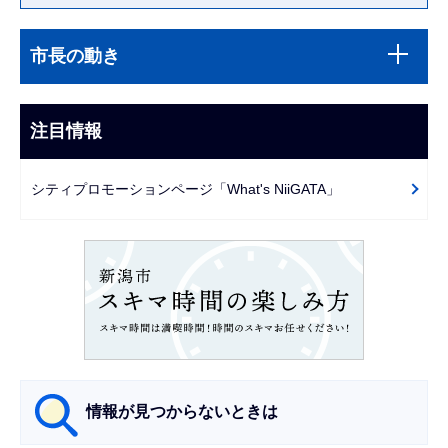
本
サ
文
市長の動き
ブ
こ
ナ
こ
ビ
注目情報
ま
ゲ
で
ー
シティプロモーションページ「What's NiiGATA」
シ
ョ
ン
こ
こ
か
ら
情報が見つからないときは