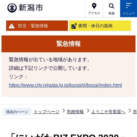
こ
の
アクセス
検索
メニュー
ペ
防災・緊急情報
夜間・休日の急病
ー
ジ
緊急情報
の
先
緊急情報が出ている地域があります。
頭
詳細は下記リンクで公開しています。
で
リンク：
す
https://www.city.niigata.lg.jp/kurashi/bosai/index.html
トップページ
市政情報
ようこそ市長室へ
市
現在のページ
本
文