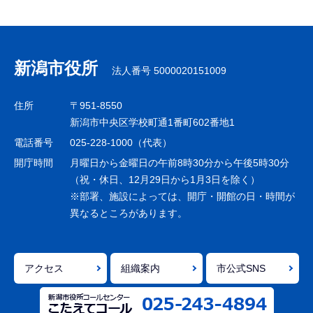
サ
ブ
ナ
新潟市役所
法人番号 5000020151009
ビ
ゲ
住所
〒951-8550
ー
新潟市中央区学校町通1番町602番地1
シ
電話番号
025-228-1000（代表）
ョ
開庁時間
月曜日から金曜日の午前8時30分から午後5時30分
ン
（祝・休日、12月29日から1月3日を除く）
※部署、施設によっては、開庁・開館の日・時間が
こ
異なるところがあります。
こ
ま
で
アクセス
組織案内
市公式SNS