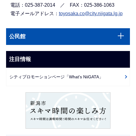
電話：025-387-2014 ／ FAX：025-386-1063
電子メールアドレス：
toyosaka.co@city.niigata.lg.jp
本
サ
文
公民館
ブ
こ
ナ
こ
ビ
注目情報
ま
ゲ
で
ー
シティプロモーションページ「What's NiiGATA」
シ
ョ
ン
こ
こ
か
ら