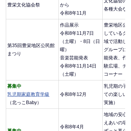
文化協会の
豊栄文化協会祭
から
各種大会な
令和8年11月
作品展示
豊栄地区公
令和8年11月7日
しているグ
（土曜）・8日（日
域で活動し
第35回豊栄地区公民館
曜）
グループに
まつり
音楽芸能発表
能発表、作
令和8年11月14日
験広場、チ
（土曜）
コーナー
募集中
乳児期の子
乳児期家庭教育学級
令和8年12月
ての楽しい
（北っこBaby）
実施）
地域の安心
えあいの場
令和8年4月
募集中
ずっと暮ら