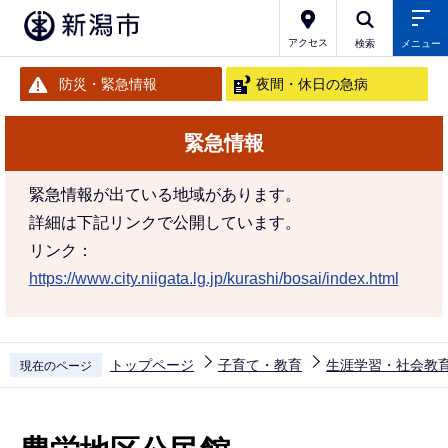
こ
の
アクセス
検索
メニュー
ペ
防災・緊急情報
夜間・休日の急病
ー
ジ
緊急情報
の
先
緊急情報が出ている地域があります。
頭
詳細は下記リンクで公開しています。
で
リンク：
す
https://www.city.niigata.lg.jp/kurashi/bosai/index.html
トップページ
子育て・教育
生涯学習・社会教
現在のページ
本
文