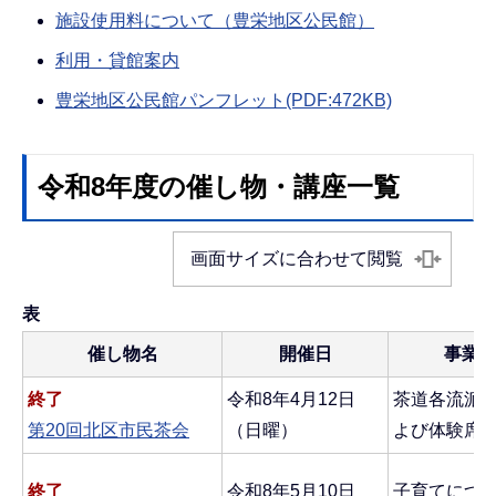
施設使用料について（豊栄地区公民館）
利用・貸館案内
豊栄地区公民館パンフレット(PDF:472KB)
令和8年度の催し物・講座一覧
画面サイズに合わせて閲覧
表
催し物名
開催日
事業
終了
令和8年4月12日
茶道各流派の
第20回北区市民茶会
（日曜）
よび体験席
終了
令和8年5月10日
子育てにつ