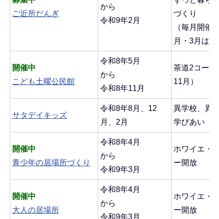
から
ご近所だんぎ
づくり
令和9年2月
（毎月開催、
月・3月はお
令和8年5月
開催中
茶道2コース
から
こども土曜公民館
11月）
令和8年11月
令和8年8月、12
異学校、異
サタデイキッズ
月、2月
学びあい
令和8年4月
開催中
ホワイエ・
から
青少年の居場所づくり
ー開放
令和9年3月
令和8年4月
開催中
ホワイエ・
から
大人の居場所
ー開放
令和9年3月