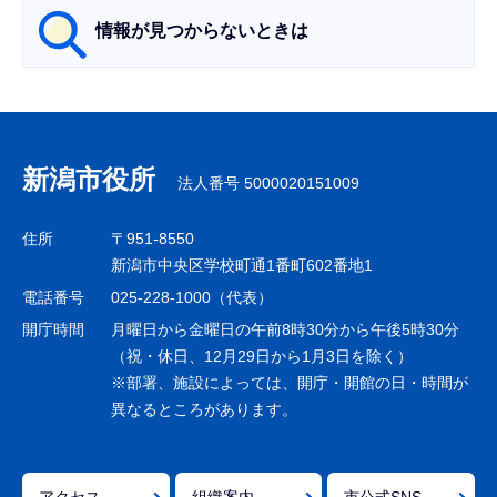
情報が見つからないときは
サ
ブ
ナ
新潟市役所
法人番号 5000020151009
ビ
ゲ
住所
〒951-8550
ー
新潟市中央区学校町通1番町602番地1
シ
電話番号
025-228-1000（代表）
ョ
開庁時間
月曜日から金曜日の午前8時30分から午後5時30分
ン
（祝・休日、12月29日から1月3日を除く）
※部署、施設によっては、開庁・開館の日・時間が
こ
異なるところがあります。
こ
ま
で
アクセス
組織案内
市公式SNS