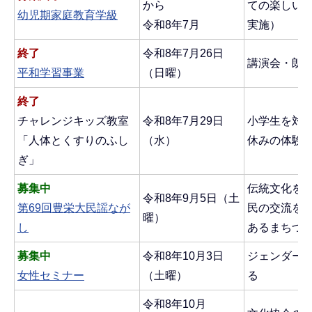
から
ての楽しい
幼児期家庭教育学級
令和8年7月
実施）
終了
令和8年7月26日
講演会・朗
平和学習事業
（日曜）
終了
チャレンジキッズ教室
令和8年7月29日
小学生を対
「人体とくすりのふし
（水）
休みの体験
ぎ」
募集中
伝統文化を
令和8年9月5日（土
第69回豊栄大民謡なが
民の交流を
曜）
し
あるまちづ
募集中
令和8年10月3日
ジェンダー
女性セミナー
（土曜）
る
令和8年10月