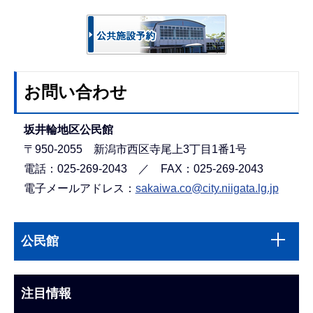
お問い合わせ
坂井輪地区公民館
〒950-2055 新潟市西区寺尾上3丁目1番1号
電話：025-269-2043 ／ FAX：025-269-2043
電子メールアドレス：
sakaiwa.co@city.niigata.lg.jp
本
サ
文
公民館
ブ
こ
ナ
こ
ビ
注目情報
ま
ゲ