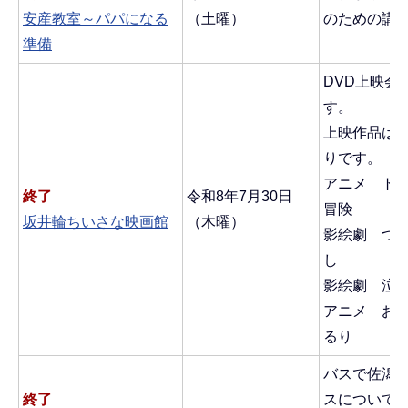
安産教室～パパになる
（土曜）
のための講
準備
DVD上映会
す。
上映作品は
りです。
アニメ ト
終了
令和8年7月30日
冒険
坂井輪ちいさな映画館
（木曜）
影絵劇 つ
し
影絵劇 泣
アニメ お
るり
バスで佐潟
終了
スについて