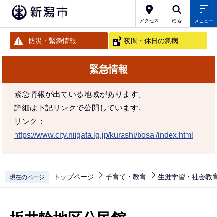
こ
の
アクセス
検索
メニュー
ペ
防災・緊急情報
夜間・休日の急病
ー
ジ
緊急情報
の
先
緊急情報が出ている地域があります。
頭
詳細は下記リンクで公開しています。
で
リンク：
す
https://www.city.niigata.lg.jp/kurashi/bosai/index.html
トップページ
子育て・教育
生涯学習・社会教
現在のページ
本
文