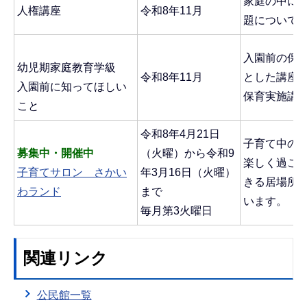
家庭の中に
人権講座
令和8年11月
題について
入園前の保
幼児期家庭教育学級
令和8年11月
とした講座
入園前に知ってほしい
保育実施講
こと
令和8年4月21日
子育て中の
募集中・開催中
（火曜）から令和9
楽しく過ご
子育てサロン さかい
年3月16日（火曜）
きる居場所
わランド
まで
います。
毎月第3火曜日
関連リンク
公民館一覧