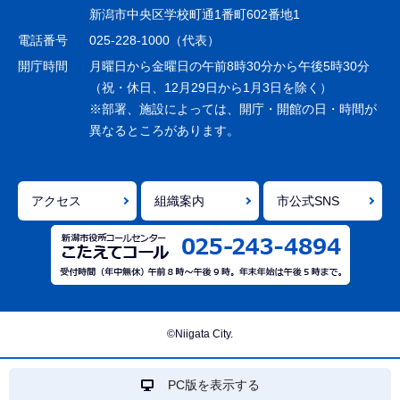
ー
新潟市中央区学校町通1番町602番地1
シ
電話番号
025-228-1000（代表）
ョ
開庁時間
月曜日から金曜日の午前8時30分から午後5時30分
ン
（祝・休日、12月29日から1月3日を除く）
※部署、施設によっては、開庁・開館の日・時間が
こ
異なるところがあります。
こ
ま
で
アクセス
組織案内
市公式SNS
©Niigata City.
PC版を表示する