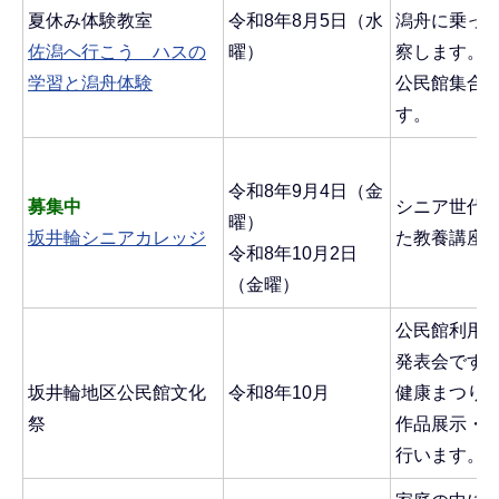
夏休み体験教室
令和8年8月5日（水
潟舟に乗っ
佐潟へ行こう ハスの
曜）
察します。
学習と潟舟体験
公民館集合
す。
令和8年9月4日（金
募集中
シニア世代
曜）
坂井輪シニアカレッジ
た教養講座
令和8年10月2日
（金曜）
公民館利用
発表会です
坂井輪地区公民館文化
令和8年10月
健康まつり
祭
作品展示・
行います。