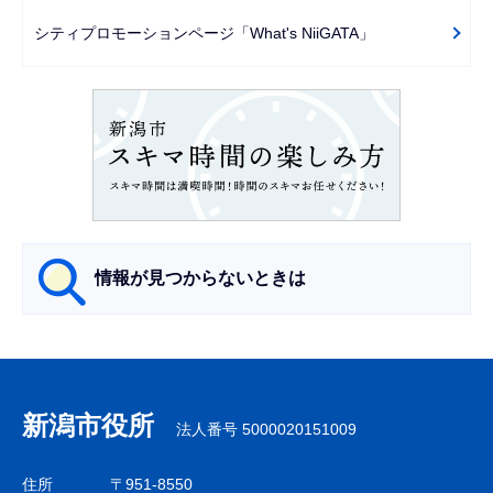
で
ー
シティプロモーションページ「What's NiiGATA」
シ
ョ
ン
こ
こ
か
ら
情報が見つからないときは
サ
ブ
ナ
新潟市役所
法人番号 5000020151009
ビ
ゲ
住所
〒951-8550