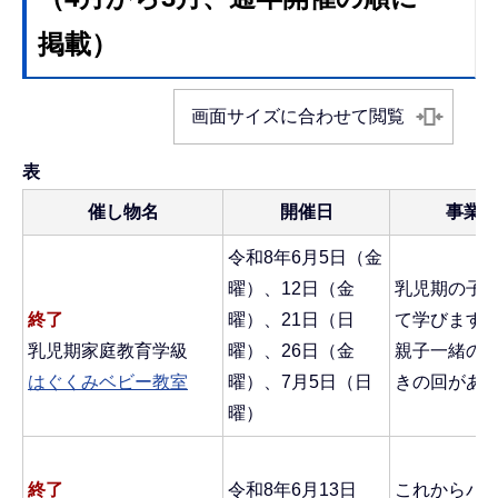
掲載）
画面サイズに合わせて閲覧
表
催し物名
開催日
事業
令和8年6月5日（金
曜）、12日（金
乳児期の子
終了
曜）、21日（日
て学びます
乳児期家庭教育学級
曜）、26日（金
親子一緒の
はぐくみベビー教室
曜）、7月5日（日
きの回があ
曜）
終了
令和8年6月13日
これからパ