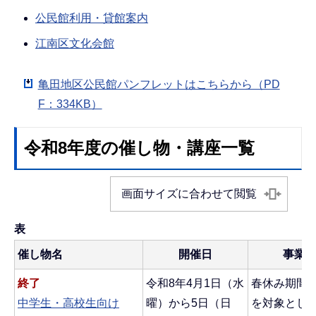
公民館利用・貸館案内
江南区文化会館
亀田地区公民館パンフレットはこちらから（PD
F：334KB）
令和8年度の催し物・講座一覧
画面サイズに合わせて閲覧
表
催し物名
開催日
事業
終了
令和8年4月1日（水
春休み期間
中学生・高校生向け
曜）から5日（日
を対象とし