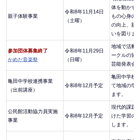
体を動かす
令和8年11月14日
親子体験事業
もの心身の
（土曜）
の向上、親
いを図りま
地域で活動
参加団体募集終了
令和8年11月29日
ークルの皆
かめだ音楽祭
（日曜）
芸能発表会
亀田中学校
亀田中学校連携事業
令和8年12月予定
て地域の学
（出前講座）
ます。
現代的課題
公民館活動協力員実施
令和8年12月予定
けた学習の
事業
します。