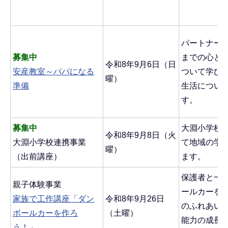
パートナー
募集中
までの心と
令和8年9月6日（日
安産教室～パパになる
ついて学び
曜）
準備
生活につい
す。
募集中
大淵小学校
令和8年9月8日（火
大淵小学校連携事業
て地域の学
曜）
（出前講座）
ます。
保護者と一
親子体験事業
ールカーを
家族で工作講座「ダン
令和8年9月26日
のふれあい
ボールカーを作ろ
（土曜）
能力の成長
う！」