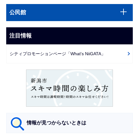
本
サ
文
公民館
ブ
こ
ナ
こ
ビ
注目情報
ま
ゲ
で
ー
シティプロモーションページ「What's NiiGATA」
シ
ョ
ン
こ
こ
か
ら
情報が見つからないときは