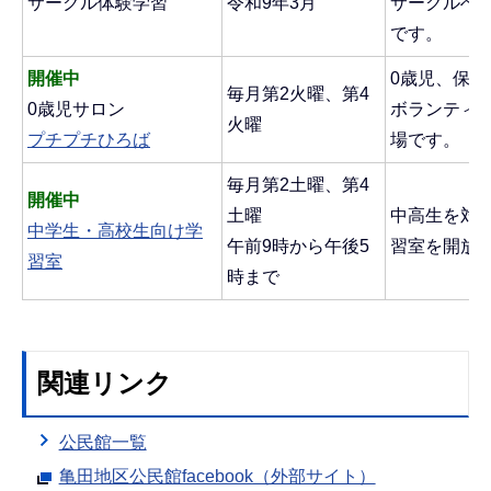
サークル体験学習
令和9年3月
サークルへ
です。
開催中
0歳児、保
毎月第2火曜、第4
0歳児サロン
ボランティ
火曜
プチプチひろば
場です。
毎月第2土曜、第4
開催中
土曜
中高生を対
中学生・高校生向け学
午前9時から午後5
習室を開放
習室
時まで
関連リンク
公民館一覧
亀田地区公民館facebook（外部サイト）