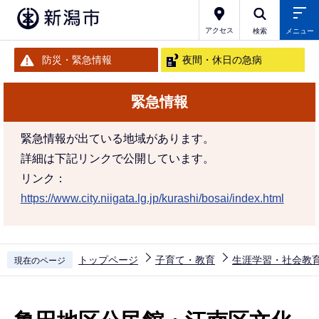
こ
の
アクセス
検索
メニュー
ペ
防災・緊急情報
夜間・休日の急病
ー
ジ
緊急情報
の
先
緊急情報が出ている地域があります。
頭
詳細は下記リンクで公開しています。
で
リンク：
す
https://www.city.niigata.lg.jp/kurashi/bosai/index.html
トップページ
子育て・教育
生涯学習・社会教
現在のページ
本
文