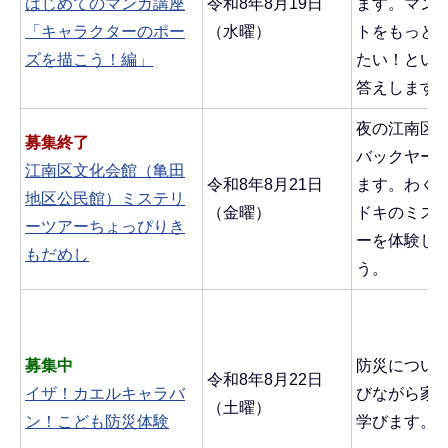
はじめてのマンガ講座
令和8年8月19日
ます。マン
「キャラクターのポー
（水曜）
トをもっと
ズを描こう！編」
たい！とい
答えします
夜の江南区
募集終了
バックヤー
江南区文化会館（亀田
令和8年8月21日
ます。わく
地区公民館）ミステリ
（金曜）
ドキのミス
ーツアーちょっぴりき
ーを体験し
もだめし
う。
募集中
防災につい
令和8年8月22日
イザ！カエルキャラバ
びながら家
（土曜）
ン！こども防災体験
学びます。