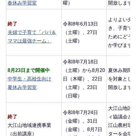
春休み学習室
曜）
開放します
よりよい夫
終了
令和8年6月13日
き、子育て
夫婦で子育て「パパ＆
（土曜）、27日
ためにどう
ママは最強チーム」
（土曜）
か学びます
令和8年7月18日
8月23日まで開催中
（土曜）から8月20
夏休み期間
中学生・高校生向け
日（木曜）、22日
を対象とし
夏休み学習室
（土曜）、23日
開放します
（日曜）
大江山地区
令和8年7月24日
終了
ィ協議会と
（金曜）、31日
大江山地域連携事業
江山農村環
（金曜）、8月7日
（出前講座）
ターを会場