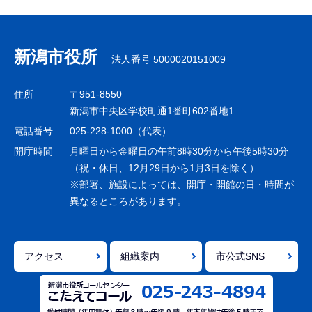
サ
ブ
ナ
新潟市役所
法人番号 5000020151009
ビ
ゲ
住所
〒951-8550
ー
新潟市中央区学校町通1番町602番地1
シ
電話番号
025-228-1000（代表）
ョ
開庁時間
月曜日から金曜日の午前8時30分から午後5時30分
ン
（祝・休日、12月29日から1月3日を除く）
※部署、施設によっては、開庁・開館の日・時間が
こ
異なるところがあります。
こ
ま
で
アクセス
組織案内
市公式SNS