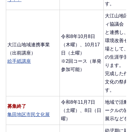
す。
大江山地区
ィ協議会
と連携し、
令和8年10月8日
環境改善セ
大江山地域連携事業
（木曜）、10月17
場として、
（出前講座）
日（土曜）
の生涯学習
絵手紙講座
※2回コース（単発
ります。
参加可能）
完成した作
文化の祭典
す。
令和8年11月7日
地域で活動
募集終了
（土曜）、8日（日
ークルの皆
亀田地区市民文化展
曜）
展示などを
幼児期に親