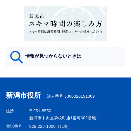
ョ
ン
こ
こ
か
ら
情報が見つからないときは
サ
ブ
ナ
新潟市役所
法人番号 5000020151009
ビ
ゲ
住所
〒951-8550
ー
新潟市中央区学校町通1番町602番地1
シ
電話番号
025-228-1000（代表）