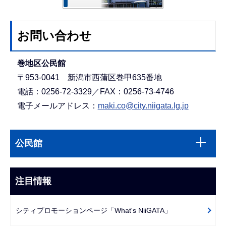
お問い合わせ
巻地区公民館
〒953-0041 新潟市西蒲区巻甲635番地
電話：0256-72-3329／FAX：0256-73-4746
電子メールアドレス：
maki.co@city.niigata.lg.jp
本
サ
文
公民館
ブ
こ
ナ
こ
ビ
注目情報
ま
ゲ
で
ー
シティプロモーションページ「What's NiiGATA」
シ