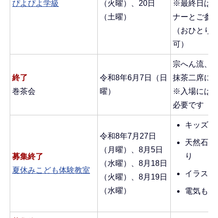
ぴよぴよ学級
（火曜）、20日
※最終日は
（土曜）
ナーとご参
（おひとり
可）
宗へん流、
終了
令和8年6月7日（日
抹茶二席に
巻茶会
曜）
※入場には
必要です
キッズダ
令和8年7月27日
天然石ス
（月曜）、8月5日
り
募集終了
（水曜）、8月18日
夏休みこども体験教室
イラスト
（火曜）、8月19日
（水曜）
電気もの