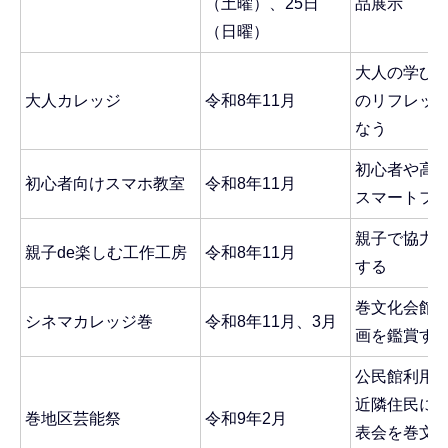
（土曜）、25日
品展示
（日曜）
大人の学び
大人カレッジ
令和8年11月
のリフレッ
なう
初心者や高
初心者向けスマホ教室
令和8年11月
スマートフ
親子で協力
親子de楽しむ工作工房
令和8年11月
する
巻文化会館
シネマカレッジ巻
令和8年11月、3月
画を鑑賞す
公民館利用
近隣住民に
巻地区芸能祭
令和9年2月
表会を巻文