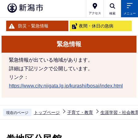
こ
の
アクセス
検索
メニュー
ペ
防災・緊急情報
夜間・休日の急病
ー
ジ
緊急情報
の
先
緊急情報が出ている地域があります。
頭
詳細は下記リンクで公開しています。
で
リンク：
す
https://www.city.niigata.lg.jp/kurashi/bosai/index.html
トップページ
子育て・教育
生涯学習・社会教
現在のページ
本
文