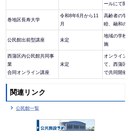
ールにて開
令和8年6月から11
高齢者の学
巻地区長寿大学
月
睦、融和の
地域の学校
公民館出前型講座
未定
施
西蒲区内公民館共同事
オンライン
業
未定
て、西蒲区
合同オンライン講座
で共同開催
関連リンク
公民館一覧