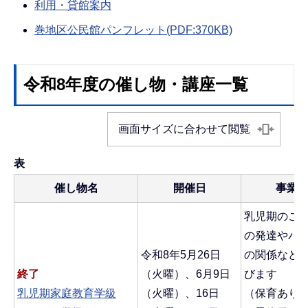
利用・貸館案内
巻地区公民館パンフレット(PDF:370KB)
令和8年度の催し物・講座一覧
画面サイズに合わせて閲覧
表
催し物名
開催日
事業
乳児期のこ
の発達やパ
令和8年5月26日
の関係など
終了
（火曜）、6月9日
びます
乳児期家庭教育学級
（火曜）、16日
（保育あり