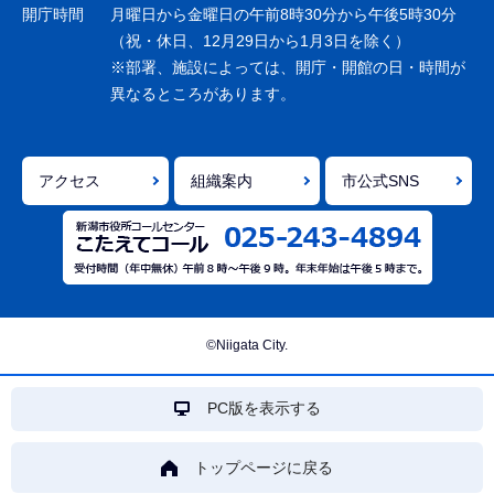
ョ
開庁時間
月曜日から金曜日の午前8時30分から午後5時30分
ン
（祝・休日、12月29日から1月3日を除く）
※部署、施設によっては、開庁・開館の日・時間が
こ
異なるところがあります。
こ
ま
で
アクセス
組織案内
市公式SNS
©Niigata City.
PC版を表示する
トップページに戻る