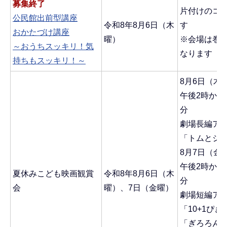
募集終了
片付けのコ
公民館出前型講座
令和8年8月6日（木
す
おかたづけ講座
曜）
※会場は巻
～おうちスッキリ！気
なります
持ちもスッキリ！～
8月6日（木
午後2時から
分
劇場長編ア
「トムとジ
8月7日（金
午後2時から
夏休みこども映画観賞
令和8年8月6日（木
分
会
曜）、7日（金曜）
劇場短編ア
「10+1ぴ
「ぎろろんや