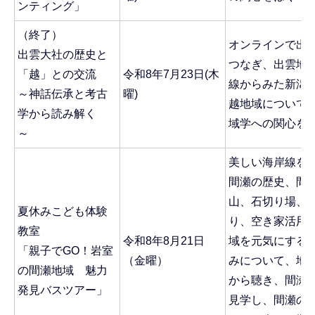
ンティング」
（終了）
オンラインで出
出雲大社の歴史と
つなぎ、出雲地
「越」との交流
令和8年7月23日(木
線からみた新潟
～神話伝承と考古
曜)
越地域について
学から読み解く
域学への関心を
～
美しい海岸線を
間瀬の歴史、間
山、石切り場、
夏休みこども体験
り、空き家活用
教室
令和8年8月21日
域を元気にする
「親子でGO！岩室
（金曜）
みについて、地
の間瀬地域 魅力
から聴き、間瀬
発見バスツアー」
見学し、間瀬の