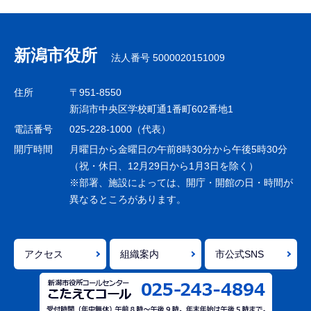
サ
ブ
ナ
新潟市役所
法人番号 5000020151009
ビ
ゲ
住所
〒951-8550
ー
新潟市中央区学校町通1番町602番地1
シ
電話番号
025-228-1000（代表）
ョ
開庁時間
月曜日から金曜日の午前8時30分から午後5時30分
ン
（祝・休日、12月29日から1月3日を除く）
※部署、施設によっては、開庁・開館の日・時間が
こ
異なるところがあります。
こ
ま
で
アクセス
組織案内
市公式SNS