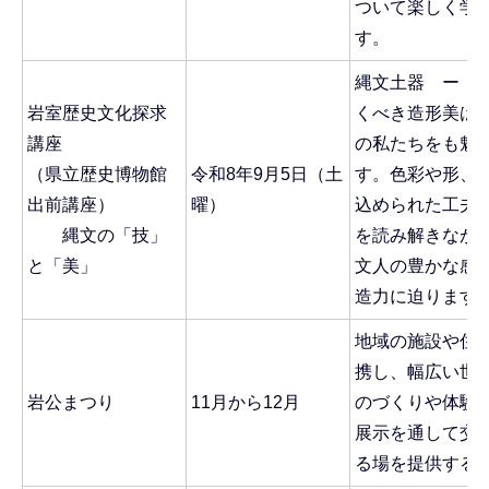
ついて楽しく学
す。
縄文土器 ー 
岩室歴史文化探求
くべき造形美は
講座
の私たちをも魅
（県立歴史博物館
令和8年9月5日（土
す。色彩や形、
出前講座）
曜）
込められた工夫
縄文の「技」
を読み解きなが
と「美」
文人の豊かな感
造力に迫ります
地域の施設や住
携し、幅広い世
岩公まつり
11月から12月
のづくりや体験
展示を通して交
る場を提供する