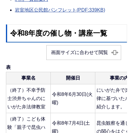
岩室地区公民館パンフレット(PDF:339KB)
令和8年度の催し物・講座一覧
画面サイズに合わせて閲覧
表
事業名
開催日
事業の内
（終了）不幸予防
にいがた弁で楽
令和8年6月30日(火
士渋井ちゃんのに
律に基づいたル
曜)
いがた弁法律教室
紹介します。
（終了）こども体
令和8年7月4日(土
昆虫観察を通じ
験「親子で昆虫ハ
曜)
の関心をはぐく