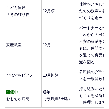
体験をとおして
こども体験
12月頃
たちの歓声を養
「冬の飾り物」
づくりを進める
パートナーと一
これからの出産
不安の解消を図
安産教室
12月
もに、仲間づく
を通じて育児負
減を図る。
公民館のグラン
だれでもピアノ
10月以降
ノを一般開放し
持ち込みいただ
開催中
通年
もちゃを診断し
おもちゃ病院
（毎月第3土曜）
（修理）します