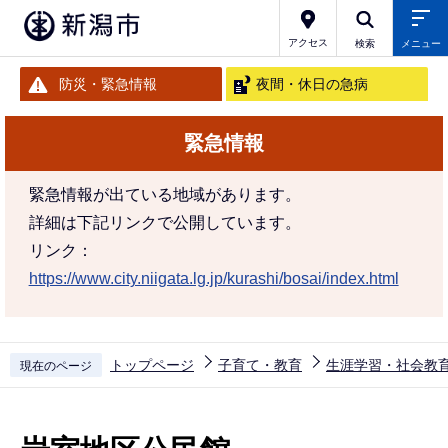
こ
の
アクセス
検索
メニュー
ペ
防災・緊急情報
夜間・休日の急病
ー
ジ
緊急情報
の
先
緊急情報が出ている地域があります。
頭
詳細は下記リンクで公開しています。
で
リンク：
す
https://www.city.niigata.lg.jp/kurashi/bosai/index.html
トップページ
子育て・教育
生涯学習・社会教
現在のページ
本
文