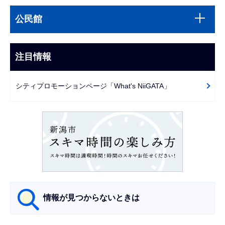
本
サ
文
公民館
ブ
こ
ナ
こ
ビ
注目情報
ま
ゲ
で
ー
シティプロモーションページ「What's NiiGATA」
シ
ョ
ン
こ
こ
か
ら
情報が見つからないときは