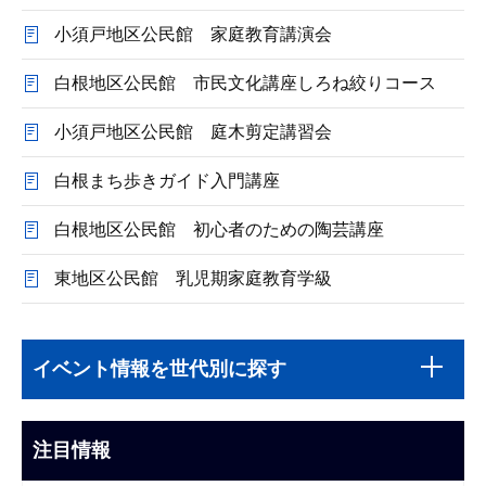
小須戸地区公民館 家庭教育講演会
白根地区公民館 市民文化講座しろね絞りコース
小須戸地区公民館 庭木剪定講習会
白根まち歩きガイド入門講座
白根地区公民館 初心者のための陶芸講座
東地区公民館 乳児期家庭教育学級
本
サ
文
イベント情報を世代別に探す
ブ
こ
ナ
こ
ビ
注目情報
ま
ゲ
で