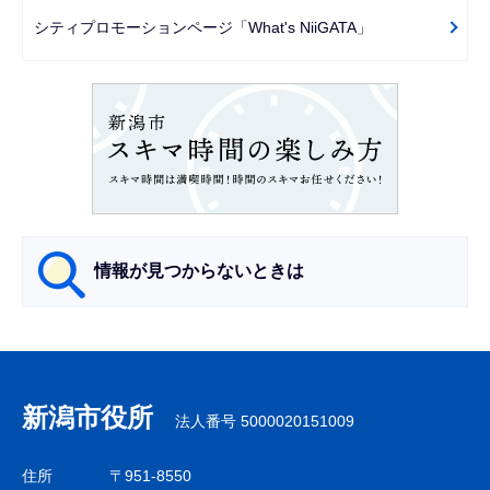
ー
シティプロモーションページ「What's NiiGATA」
シ
ョ
ン
こ
こ
か
ら
情報が見つからないときは
サ
ブ
ナ
新潟市役所
法人番号 5000020151009
ビ
ゲ
住所
〒951-8550