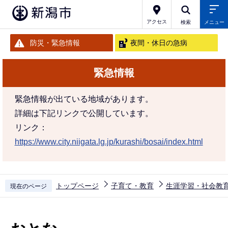
こ
の
アクセス
検索
メニュー
ペ
防災・緊急情報
夜間・休日の急病
ー
ジ
緊急情報
の
先
緊急情報が出ている地域があります。
頭
詳細は下記リンクで公開しています。
で
リンク：
す
https://www.city.niigata.lg.jp/kurashi/bosai/index.html
トップページ
子育て・教育
生涯学習・社会教
現在のページ
本
文