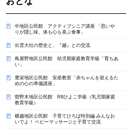
おとな
こ
こ
か
中地区公民館 アクティブシニア講座 「思いや
ら
りが隠し味、体も心も喜ぶ食事」
出雲大社の歴史と、『越』との交流
鳥屋野地区公民館 幼児期家庭教育学級「育ちあ
い」
豊栄地区公民館 安産教室「赤ちゃんを迎えるた
めの心の準備講座」
曽野木地区公民館 R8ひよこ学級（乳児期家庭
教育学級）
横越地区公民館 子育てひろば特別編 みんなお
いでよ！ ベビーマッサージと子育て交流