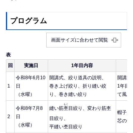
プログラム
画面サイズに合わせて閲覧
表
回
実施日
1年目内容
令和8年6月10
開講式、絞り道具の説明、
開講式
1
日
巻き上げ絞り、折り縫い絞
1年目
（水曜）
り、巻き縫い絞り
て風呂
もく
令和8年7月8
縫い筋
杢
目絞り、変わり筋杢
帽子か
2
日
目絞り、
芯の作
（水曜）
平縫い杢目絞り