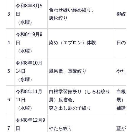
令和8年8月5
合わせ縫い締め絞り、
3
日
柳絞り
唐松絞り
（水曜）
令和8年9月9
4
日
染め（エプロン）体験
日の出
（水曜）
令和8年10月
5
14日
風呂敷、軍隊絞り
やたら
（水曜）
令和8年11月
白根学習館祭り（しろね絞り
白根学
6
11日
展）反省会、
展）反
（水曜）
突き出し鹿の子絞り
補講
令和8年12月9
7
日
やたら絞り
藍がえ