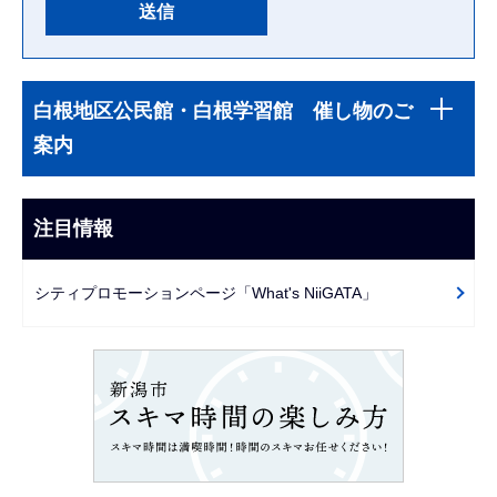
本
サ
文
白根地区公民館・白根学習館 催し物のご
ブ
こ
案内
ナ
こ
ビ
ま
ゲ
注目情報
で
ー
シ
シティプロモーションページ「What's NiiGATA」
ョ
ン
こ
こ
か
ら