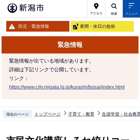
こ
の
アクセス
検索
メニュー
ペ
防災・緊急情報
夜間・休日の急病
ー
ジ
緊急情報
の
先
緊急情報が出ている地域があります。
頭
詳細は下記リンクで公開しています。
で
リンク：
す
https://www.city.niigata.lg.jp/kurashi/bosai/index.html
トップページ
子育て・教育
生涯学習・社会教
現在のページ
本
文