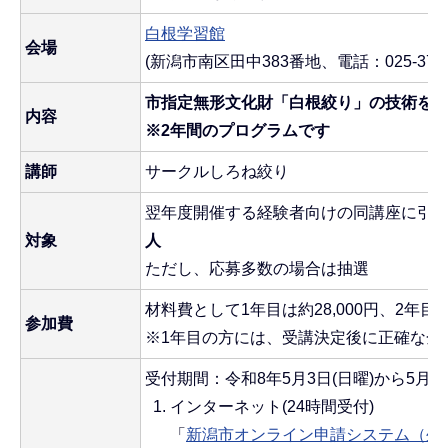
白根学習館
会場
(新潟市南区田中383番地、電話：025-372-5
市指定無形文化財「白根絞り」の技術を
内容
※2年間のプログラムです
講師
サークルしろね絞り
翌年度開催する経験者向けの同講座に引
対象
人
ただし、応募多数の場合は抽選
材料費として1年目は約28,000円、2年目は約
参加費
※1年目の方には、受講決定後に正確な金
受付期間：令和8年5月3日(日曜)から5月18
インターネット(24時間受付)
「
新潟市オンライン申請システム（外