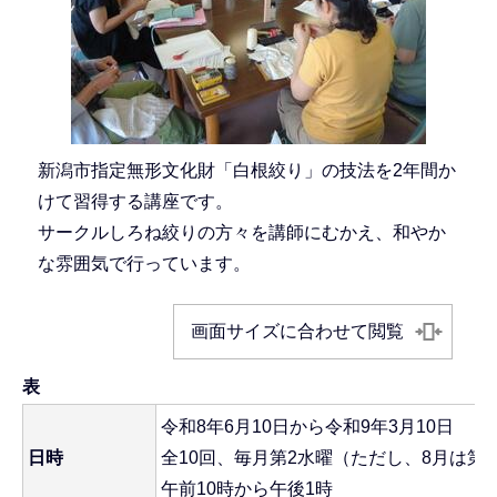
新潟市指定無形文化財「白根絞り」の技法を2年間か
けて習得する講座です。
サークルしろね絞りの方々を講師にむかえ、和やか
な雰囲気で行っています。
画面サイズに合わせて閲覧
表
令和8年6月10日から令和9年3月10日
日時
全10回、毎月第2水曜（ただし、8月は第
午前10時から午後1時