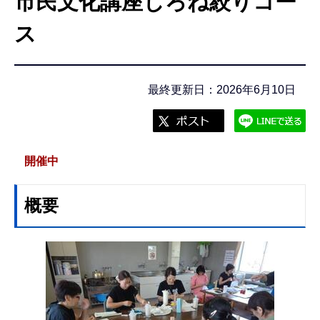
市民文化講座しろね絞りコー
こ
こ
ス
か
ら
最終更新日：2026年6月10日
開催中
概要