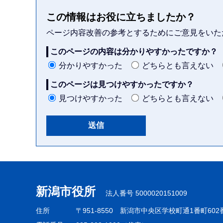
この情報はお役に立ちましたか？
ページ内容改善の参考とするためにご意見をいた
このページの内容は分かりやすかったですか？
分かりやすかった
どちらとも言えない
このページは見つけやすかったですか？
見つけやすかった
どちらとも言えない
本
文
こ
新潟市役所
法人番号 5000020151009
こ
ま
住所
〒951-8550
新潟市中央区学校町通1番町602
で