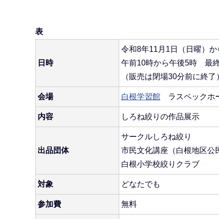
表
令和8年11月1日（日曜）か
日時
午前10時から午後5時 最
（販売は閉場30分前に終了
会場
白根学習館
ラスペックホ
内容
しろね絞りの作品展示
サークルしろね絞り
出品団体
市民文化講座（白根地区公
白根小学校絞りクラブ
対象
どなたでも
参加費
無料