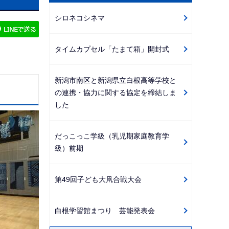
ビ
シロネコシネマ
ゲ
ー
タイムカプセル「たまて箱」開封式
シ
ョ
ン
新潟市南区と新潟県立白根高等学校と
の連携・協力に関する協定を締結しま
こ
した
こ
か
だっこっこ学級（乳児期家庭教育学
ら
級）前期
第49回子ども大凧合戦大会
白根学習館まつり 芸能発表会