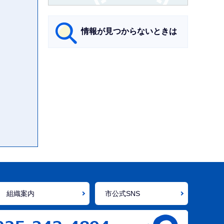
情報が見つからないときは
サ
ブ
ナ
ビ
ゲ
ー
シ
ョ
ン
こ
組織案内
市公式SNS
こ
ま