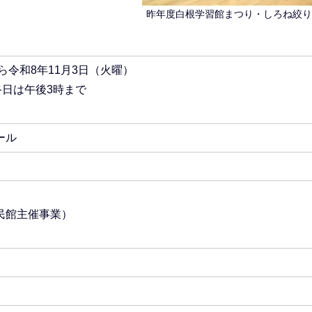
昨年度白根学習館まつり・しろね絞り
ら令和8年11月3日（火曜）
終日は午後3時まで
）
ール
民館主催事業）