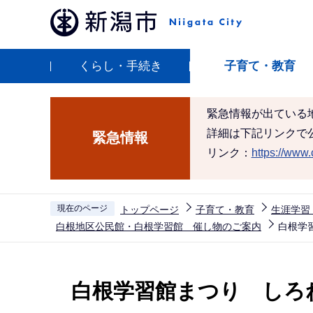
こ
の
ペ
くらし・手続き
子育て・教育
ー
ジ
の
緊急情報が出ている
先
詳細は下記リンクで
緊急情報
頭
リンク：
https://www.c
で
す
現在のページ
トップページ
子育て・教育
生涯学習
白根地区公民館・白根学習館 催し物のご案内
白根学
本
文
白根学習館まつり しろ
こ
こ