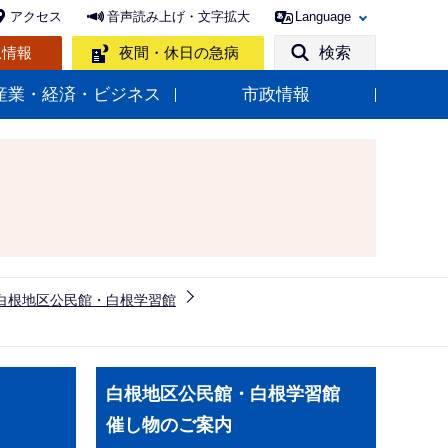
アクセス
音声読み上げ・文字拡大
Language
急情報
夜間・休日の急病
検索
産業・経済・ビジネス
市政情報
白根地区公民館・白根学習館
サ
白根地区公民館・白根学習館
ブ
催し物のご案内
ナ