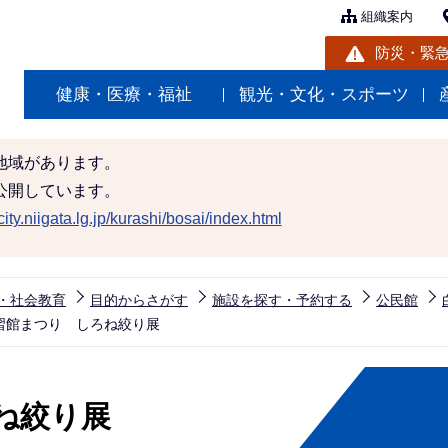
組織案内
防災・緊
健康・医療・福祉
観光・文化・スポーツ
地域があります。
公開しています。
ity.niigata.lg.jp/kurashi/bosai/index.html
・社会教育
目的からさがす
施設を探す・予約する
公民館
習館まつり しろね絞り展
ね絞り展