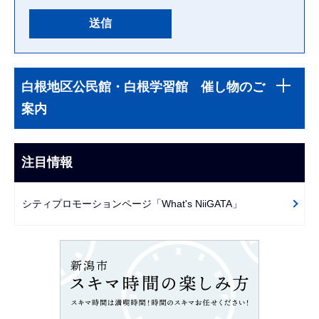
本
サ
文
白根地区公民館・白根学習館 催し物のご
ブ
こ
案内
ナ
こ
ビ
ま
ゲ
注目情報
で
ー
シ
シティプロモーションページ「What's NiiGATA」
ョ
ン
こ
こ
か
ら