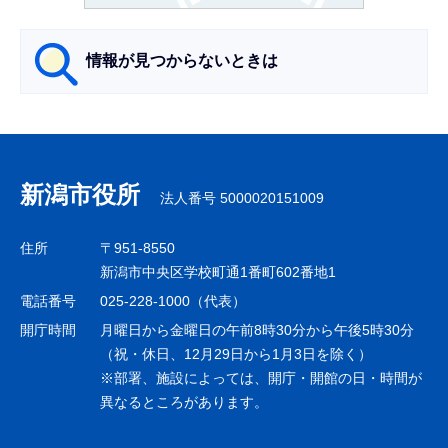
情報が見つからないときは
サ
ブ
ナ
新潟市役所
法人番号 5000020151009
ビ
ゲ
住所
〒951-8550
ー
新潟市中央区学校町通1番町602番地1
シ
電話番号
025-228-1000（代表）
ョ
開庁時間
月曜日から金曜日の午前8時30分から午後5時30分
ン
（祝・休日、12月29日から1月3日を除く）
※部署、施設によっては、開庁・開館の日・時間が
こ
異なるところがあります。
こ
ま