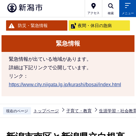
こ
の
アクセス
検索
メニュー
ペ
防災・緊急情報
夜間・休日の急病
ー
ジ
緊急情報
の
先
緊急情報が出ている地域があります。
頭
詳細は下記リンクで公開しています。
で
リンク：
す
https://www.city.niigata.lg.jp/kurashi/bosai/index.html
トップページ
子育て・教育
生涯学習・社会教
現在のページ
本
文