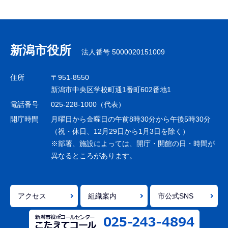
サ
ブ
ナ
新潟市役所
法人番号 5000020151009
ビ
ゲ
住所
〒951-8550
ー
新潟市中央区学校町通1番町602番地1
シ
電話番号
025-228-1000（代表）
ョ
開庁時間
月曜日から金曜日の午前8時30分から午後5時30分
ン
（祝・休日、12月29日から1月3日を除く）
※部署、施設によっては、開庁・開館の日・時間が
こ
異なるところがあります。
こ
ま
で
アクセス
組織案内
市公式SNS