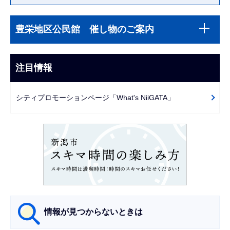
本
サ
文
豊栄地区公民館 催し物のご案内
ブ
こ
ナ
こ
ビ
注目情報
ま
ゲ
で
ー
シティプロモーションページ「What's NiiGATA」
シ
ョ
ン
こ
こ
か
ら
情報が見つからないときは