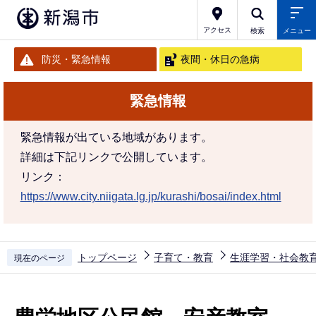
こ
の
アクセス
検索
メニュー
ペ
防災・緊急情報
夜間・休日の急病
ー
ジ
緊急情報
の
先
緊急情報が出ている地域があります。
頭
詳細は下記リンクで公開しています。
で
リンク：
す
https://www.city.niigata.lg.jp/kurashi/bosai/index.html
トップページ
子育て・教育
生涯学習・社会教
現在のページ
本
文