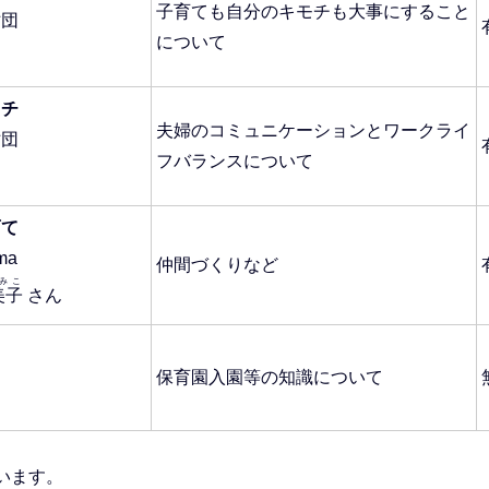
子育ても自分のキモチも大事にすること
財団
について
タチ
夫婦のコミュニケーションとワークライ
財団
フバランスについて
育て
ma
仲間づくりなど
みこ
美子
さん
保育園入園等の知識について
います。