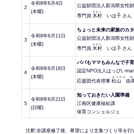
令和8年6月4日
公益財団法人新潟県女性
2
(木曜)
きむら
こ
専門員
木村
いほ
子
さん
ちょっと未来の家族のカ
令和8年6月11日
公益財団法人新潟県女性
3
(木曜)
きむら
こ
専門員
木村
いほ
子
さん
パパもママもみんなで子
令和8年6月18日
認定NPO法人はっぴいma
4
(木曜)
まつやま ゆ
応援団代表理事
松山 由
知っておきたい入園準備
令和8年6月21日
5
江南区健康福祉課
(日曜)
保育コンシェルジュ
注釈:全講座修了後、希望により文集づくり等を行