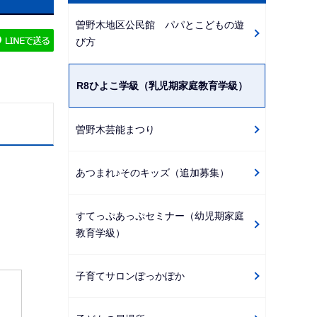
ビ
曽野木地区公民館 パパとこどもの遊
ゲ
び方
ー
シ
R8ひよこ学級（乳児期家庭教育学級）
ョ
ン
曽野木芸能まつり
こ
こ
か
あつまれ♪そのキッズ（追加募集）
ら
すてっぷあっぷセミナー（幼児期家庭
教育学級）
子育てサロンぽっかぽか