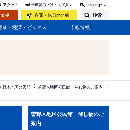
アクセス
音声読み上げ・文字拡大
Language
急情報
夜間・休日の急病
検索
産業・経済・ビジネス
市政情報
曽野木地区公民館
曽野木地区公民館 催し物のご案内
サ
曽野木地区公民館 催し物のご
ブ
案内
ナ