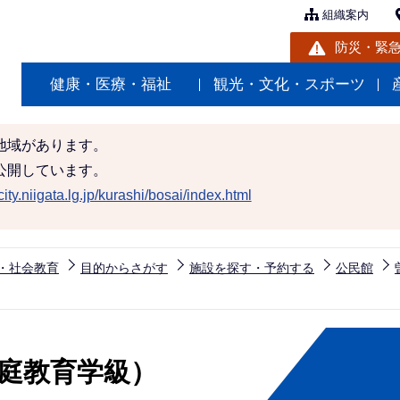
組織案内
防災・緊
健康・医療・福祉
観光・文化・スポーツ
地域があります。
公開しています。
ity.niigata.lg.jp/kurashi/bosai/index.html
・社会教育
目的からさがす
施設を探す・予約する
公民館
家庭教育学級）