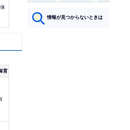
を保
情報が見つからないときは
サ
ブ
ナ
ビ
ゲ
保育
ー
シ
ョ
有
ン
こ
こ
ま