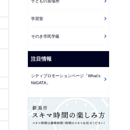
子どもの居場所
学習室
そのき市民学級
注目情報
果
シティプロモーションページ「What's
NiiGATA」