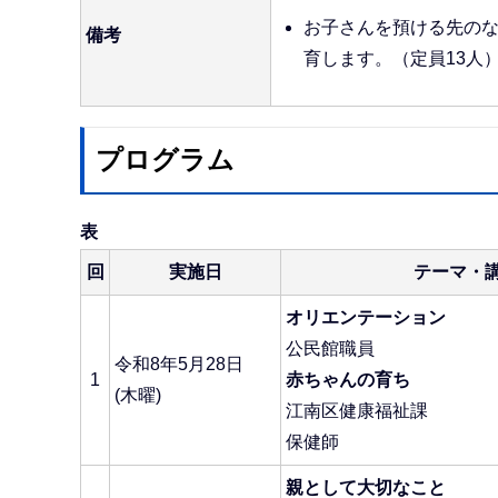
お子さんを預ける先の
備考
育します。（定員13人
プログラム
表
回
実施日
テーマ・
オリエンテーション
公民館職員
令和8年5月28日
1
赤ちゃんの育ち
(木曜)
江南区健康福祉課
保健師
親として大切なこと