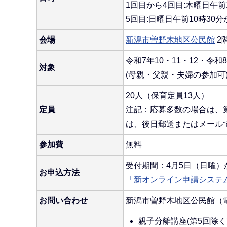
1回目から4回目:木曜日午前
5回目:日曜日午前10時30分
会場
新潟市曽野木地区公民館
2
令和7年10・11・12・令
対象
(母親・父親・夫婦の参加可
20人（保育定員13人）
定員
注記：応募多数の場合は、
は、後日郵送またはメール
参加費
無料
受付期間：4月5日（日曜）
お申込方法
「新オンライン申請システ
お問い合わせ
新潟市曽野木地区公民館（電話：
親子分離講座(第5回除く