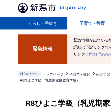
こ
の
ペ
くらし・手続き
子育て・教育
ー
ジ
の
緊急情報が出ている
先
詳細は下記リンクで
緊急情報
頭
リンク：
https://www.c
で
す
現在のページ
トップページ
子育て・教育
生涯学習
R8ひよこ学級（乳児期家庭教育学級）
本
文
R8ひよこ学級（乳児期
こ
こ