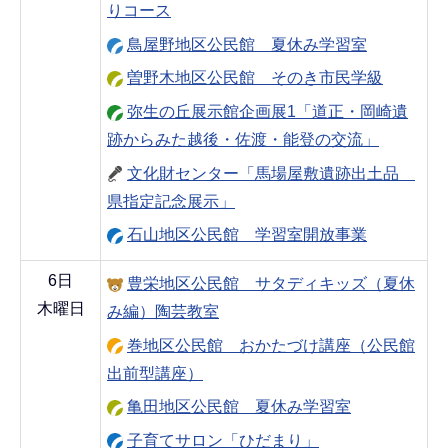
りコース
鳥屋野地区公民館 夏休み学習室
曽野木地区公民館 そのき市民学級
弥生の丘展示館企画展1「道正・岡崎遺
跡からみた越後・佐渡・能登の交流」
文化財センター「馬場屋敷遺跡出土品
県指定記念展示」
石山地区公民館 学習室開放事業
6日
豊栄地区公民館 サタディキッズ（夏休
木曜日
み編）陶芸教室
巻地区公民館 おかたづけ講座（公民館
出前型講座）
亀田地区公民館 夏休み学習室
子育てサロン「ひだまり」