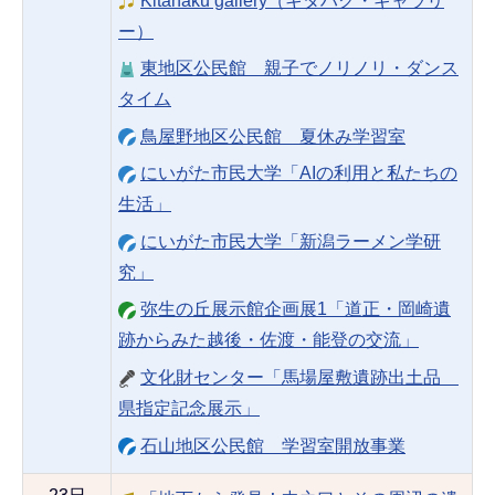
Kitahaku gallery（キタハク・ギャラリ
ー）
東地区公民館 親子でノリノリ・ダンス
タイム
鳥屋野地区公民館 夏休み学習室
にいがた市民大学「AIの利用と私たちの
生活」
にいがた市民大学「新潟ラーメン学研
究」
弥生の丘展示館企画展1「道正・岡崎遺
跡からみた越後・佐渡・能登の交流」
文化財センター「馬場屋敷遺跡出土品
県指定記念展示」
石山地区公民館 学習室開放事業