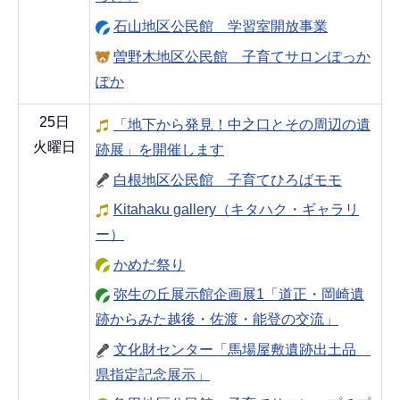
石山地区公民館 学習室開放事業
曽野木地区公民館 子育てサロンぽっか
ぽか
25日
「地下から発見！中之口とその周辺の遺
火曜日
跡展」を開催します
白根地区公民館 子育てひろばモモ
Kitahaku gallery（キタハク・ギャラリ
ー）
かめだ祭り
弥生の丘展示館企画展1「道正・岡崎遺
跡からみた越後・佐渡・能登の交流」
文化財センター「馬場屋敷遺跡出土品
県指定記念展示」