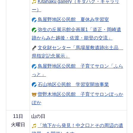
Kitahaku gallery（キタハク・ギャラリ
ー）
鳥屋野地区公民館 夏休み学習室
弥生の丘展示館企画展1「道正・岡崎遺
跡からみた越後・佐渡・能登の交流」
文化財センター「馬場屋敷遺跡出土品
県指定記念展示」
鳥屋野地区公民館 子育てサロン「ふら
っと」
石山地区公民館 学習室開放事業
曽野木地区公民館 子育てサロンぽっか
ぽか
11日
山の日
火曜日
「地下から発見！中之口とその周辺の遺