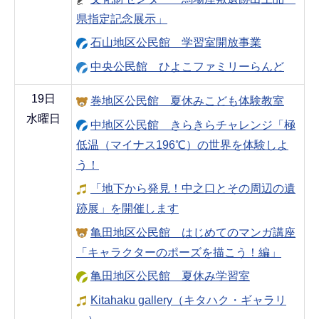
県指定記念展示」
石山地区公民館 学習室開放事業
中央公民館 ひよこファミリーらんど
19日
巻地区公民館 夏休みこども体験教室
水曜日
中地区公民館 きらきらチャレンジ「極
低温（マイナス196℃）の世界を体験しよ
う！
「地下から発見！中之口とその周辺の遺
跡展」を開催します
亀田地区公民館 はじめてのマンガ講座
「キャラクターのポーズを描こう！編」
亀田地区公民館 夏休み学習室
Kitahaku gallery（キタハク・ギャラリ