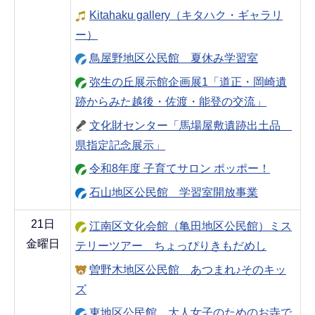
Kitahaku gallery（キタハク・ギャラリ
ー）
鳥屋野地区公民館 夏休み学習室
弥生の丘展示館企画展1「道正・岡崎遺
跡からみた越後・佐渡・能登の交流」
文化財センター「馬場屋敷遺跡出土品
県指定記念展示」
令和8年度 子育てサロン ポッポー！
石山地区公民館 学習室開放事業
21日
江南区文化会館（亀田地区公民館）ミス
金曜日
テリーツアー ちょっぴりきもだめし
曽野木地区公民館 あつまれ♪そのキッ
ズ
東地区公民館 大人女子のためのお寺で