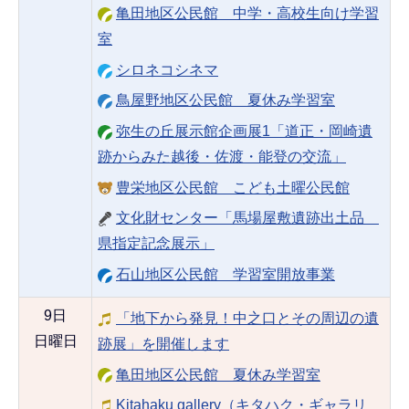
亀田地区公民館 中学・高校生向け学習
室
シロネコシネマ
鳥屋野地区公民館 夏休み学習室
弥生の丘展示館企画展1「道正・岡崎遺
跡からみた越後・佐渡・能登の交流」
豊栄地区公民館 こども土曜公民館
文化財センター「馬場屋敷遺跡出土品
県指定記念展示」
石山地区公民館 学習室開放事業
9日
「地下から発見！中之口とその周辺の遺
日曜日
跡展」を開催します
亀田地区公民館 夏休み学習室
Kitahaku gallery（キタハク・ギャラリ