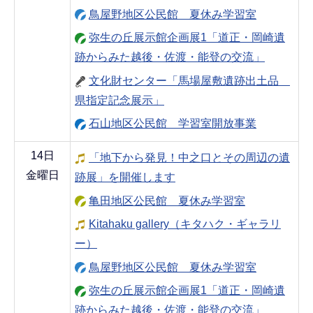
鳥屋野地区公民館 夏休み学習室
弥生の丘展示館企画展1「道正・岡崎遺
跡からみた越後・佐渡・能登の交流」
文化財センター「馬場屋敷遺跡出土品
県指定記念展示」
石山地区公民館 学習室開放事業
14日
「地下から発見！中之口とその周辺の遺
金曜日
跡展」を開催します
亀田地区公民館 夏休み学習室
Kitahaku gallery（キタハク・ギャラリ
ー）
鳥屋野地区公民館 夏休み学習室
弥生の丘展示館企画展1「道正・岡崎遺
跡からみた越後・佐渡・能登の交流」