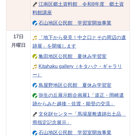
江南区郷土資料館 令和8年度 郷土資
料館講座
石山地区公民館 学習室開放事業
17日
「地下から発見！中之口とその周辺の遺
月曜日
跡展」を開催します
亀田地区公民館 夏休み学習室
Kitahaku gallery（キタハク・ギャラリ
ー）
鳥屋野地区公民館 夏休み学習室
弥生の丘展示館企画展1「道正・岡崎遺
跡からみた越後・佐渡・能登の交流」
文化財センター「馬場屋敷遺跡出土品
県指定記念展示」
石山地区公民館 学習室開放事業