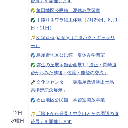
跡展」を開催します
亀田地区公民館 夏休み学習室
手織り＆ワラ細工体験（7月25日、8月1
日・11日）
Kitahaku gallery（キタハク・ギャラリ
ー）
鳥屋野地区公民館 夏休み学習室
弥生の丘展示館企画展1「道正・岡崎遺
跡からみた越後・佐渡・能登の交流」
文化財センター「馬場屋敷遺跡出土品
県指定記念展示」
石山地区公民館 学習室開放事業
12日
「地下から発見！中之口とその周辺の遺
水曜日
跡展」を開催します