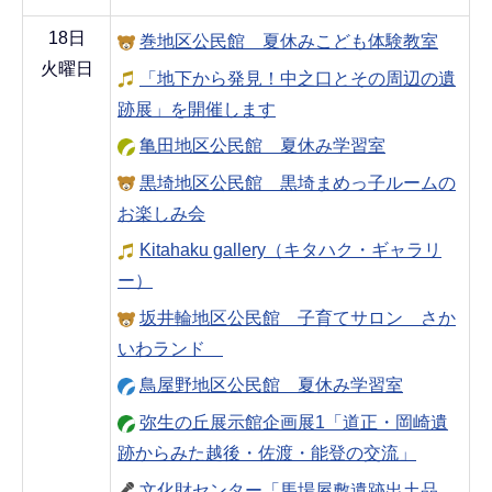
18日
巻地区公民館 夏休みこども体験教室
火曜日
「地下から発見！中之口とその周辺の遺
跡展」を開催します
亀田地区公民館 夏休み学習室
黒埼地区公民館 黒埼まめっ子ルームの
お楽しみ会
Kitahaku gallery（キタハク・ギャラリ
ー）
坂井輪地区公民館 子育てサロン さか
いわランド
鳥屋野地区公民館 夏休み学習室
弥生の丘展示館企画展1「道正・岡崎遺
跡からみた越後・佐渡・能登の交流」
文化財センター「馬場屋敷遺跡出土品