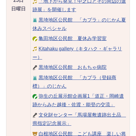
23日
「地下から発見！中之口とその周辺の遺
日曜日
跡展」を開催します
黒埼地区公民館 「カプラ」のじかん夏
休みスペシャル
亀田地区公民館 夏休み学習室
Kitahaku gallery（キタハク・ギャラリ
ー）
黒埼地区公民館 おもちゃ病院
黒埼地区公民館 「カプラ（登録商
標）」のじかん
弥生の丘展示館企画展1「道正・岡崎遺
跡からみた越後・佐渡・能登の交流」
文化財センター「馬場屋敷遺跡出土品
県指定記念展示」
白根地区公民館 こども講座 楽しい将