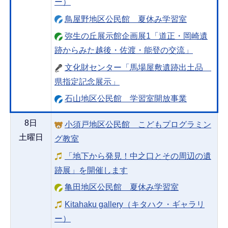
ー）
鳥屋野地区公民館 夏休み学習室
弥生の丘展示館企画展1「道正・岡崎遺
跡からみた越後・佐渡・能登の交流」
文化財センター「馬場屋敷遺跡出土品
県指定記念展示」
石山地区公民館 学習室開放事業
8日
小須戸地区公民館 こどもプログラミン
土曜日
グ教室
「地下から発見！中之口とその周辺の遺
跡展」を開催します
亀田地区公民館 夏休み学習室
Kitahaku gallery（キタハク・ギャラリ
ー）