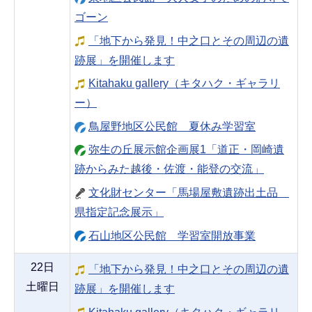
ゴーン
「地下から発見！中之口とその周辺の遺
跡展」を開催します
Kitahaku gallery（キタハク・ギャラリ
ー）
鳥屋野地区公民館 夏休み学習室
弥生の丘展示館企画展1「道正・岡崎遺
跡からみた越後・佐渡・能登の交流」
文化財センター「馬場屋敷遺跡出土品
県指定記念展示」
石山地区公民館 学習室開放事業
22日
「地下から発見！中之口とその周辺の遺
土曜日
跡展」を開催します