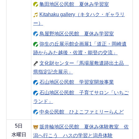
亀田地区公民館 夏休み学習室
Kitahaku gallery（キタハク・ギャラリ
ー）
鳥屋野地区公民館 夏休み学習室
弥生の丘展示館企画展1「道正・岡崎遺
跡からみた越後・佐渡・能登の交流」
文化財センター「馬場屋敷遺跡出土品
県指定記念展示」
石山地区公民館 学習室開放事業
石山地区公民館 子育てサロン「いちご
ランド」
中央公民館 ひよこファミリーらんど
5日
坂井輪地区公民館 夏休み体験教室 佐
水曜日
潟へ行こう ハスの学習と潟舟体験