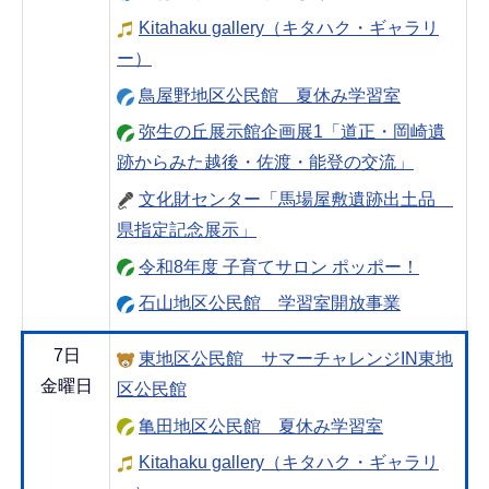
Kitahaku gallery（キタハク・ギャラリ
ー）
鳥屋野地区公民館 夏休み学習室
弥生の丘展示館企画展1「道正・岡崎遺
跡からみた越後・佐渡・能登の交流」
文化財センター「馬場屋敷遺跡出土品
県指定記念展示」
令和8年度 子育てサロン ポッポー！
石山地区公民館 学習室開放事業
7日
東地区公民館 サマーチャレンジIN東地
金曜日
区公民館
亀田地区公民館 夏休み学習室
Kitahaku gallery（キタハク・ギャラリ