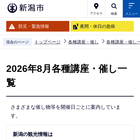
こ
の
アクセス
検索
メニュー
ペ
防災・緊急情報
夜間・休日の急病
ー
ジ
トップページ
各種講座・催し
各種講座・催し
現在のページ
の
本
先
文
頭
2026年8月各種講座・催し一
こ
で
こ
覧
す
か
ら
さまざまな催し物等を開催日ごとに案内していま
す。
新潟の観光情報は