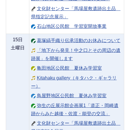
文化財センター「馬場屋敷遺跡出土品
県指定記念展示」
石山地区公民館 学習室開放事業
15日
葛塚縞手織り伝承活動のお休みについて
土曜日
「地下から発見！中之口とその周辺の遺
跡展」を開催します
亀田地区公民館 夏休み学習室
Kitahaku gallery（キタハク・ギャラリ
ー）
鳥屋野地区公民館 夏休み学習室
弥生の丘展示館企画展1「道正・岡崎遺
跡からみた越後・佐渡・能登の交流」
文化財センター「馬場屋敷遺跡出土品