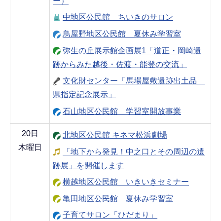
ー）
中地区公民館 ちいきのサロン
鳥屋野地区公民館 夏休み学習室
弥生の丘展示館企画展1「道正・岡崎遺
跡からみた越後・佐渡・能登の交流」
文化財センター「馬場屋敷遺跡出土品
県指定記念展示」
石山地区公民館 学習室開放事業
20日
北地区公民館 キネマ松浜劇場
木曜日
「地下から発見！中之口とその周辺の遺
跡展」を開催します
横越地区公民館 いきいきセミナー
亀田地区公民館 夏休み学習室
子育てサロン「ひだまり」