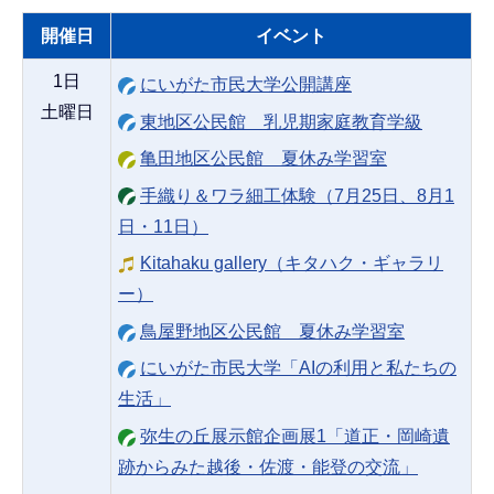
開催日
イベント
1日
にいがた市民大学公開講座
土曜日
東地区公民館 乳児期家庭教育学級
亀田地区公民館 夏休み学習室
手織り＆ワラ細工体験（7月25日、8月1
日・11日）
Kitahaku gallery（キタハク・ギャラリ
ー）
鳥屋野地区公民館 夏休み学習室
にいがた市民大学「AIの利用と私たちの
生活」
弥生の丘展示館企画展1「道正・岡崎遺
跡からみた越後・佐渡・能登の交流」