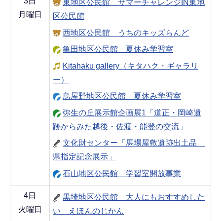
3日
東地区公民館 サマーチャレンジIN東地
月曜日
区公民館
西地区公民館 うちのキッズらんど
亀田地区公民館 夏休み学習室
Kitahaku gallery（キタハク・ギャラリ
ー）
鳥屋野地区公民館 夏休み学習室
弥生の丘展示館企画展1「道正・岡崎遺
跡からみた越後・佐渡・能登の交流」
文化財センター「馬場屋敷遺跡出土品
県指定記念展示」
石山地区公民館 学習室開放事業
4日
黒埼地区公民館 大人にもおすすめした
火曜日
い えほんのじかん