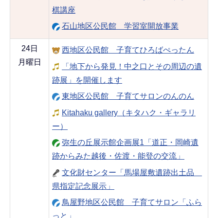
棋講座
石山地区公民館 学習室開放事業
24日
西地区公民館 子育てひろばぺったん
月曜日
「地下から発見！中之口とその周辺の遺
跡展」を開催します
東地区公民館 子育てサロンのんのん
Kitahaku gallery（キタハク・ギャラリ
ー）
弥生の丘展示館企画展1「道正・岡崎遺
跡からみた越後・佐渡・能登の交流」
文化財センター「馬場屋敷遺跡出土品
県指定記念展示」
鳥屋野地区公民館 子育てサロン「ふら
っと」