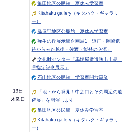
亀田地区公民館 夏休み学習室
Kitahaku gallery（キタハク・ギャラリ
ー）
鳥屋野地区公民館 夏休み学習室
弥生の丘展示館企画展1「道正・岡崎遺
跡からみた越後・佐渡・能登の交流」
文化財センター「馬場屋敷遺跡出土品
県指定記念展示」
石山地区公民館 学習室開放事業
13日
「地下から発見！中之口とその周辺の遺
木曜日
跡展」を開催します
亀田地区公民館 夏休み学習室
Kitahaku gallery（キタハク・ギャラリ
ー）