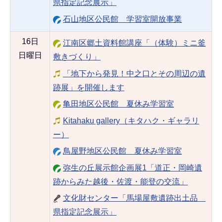
県指定記念展示」
石山地区公民館 学習室開放事業
16日
江南区郷土資料館講座「（体験）ミニ釜
日曜日
敷きづくり」
「地下から発見！中之口とその周辺の遺
跡展」を開催します
亀田地区公民館 夏休み学習室
Kitahaku gallery（キタハク・ギャラリ
ー）
鳥屋野地区公民館 夏休み学習室
弥生の丘展示館企画展1「道正・岡崎遺
跡からみた越後・佐渡・能登の交流」
文化財センター「馬場屋敷遺跡出土品
県指定記念展示」