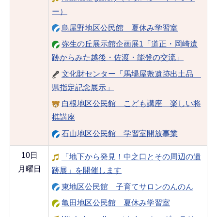
ー）
鳥屋野地区公民館 夏休み学習室
弥生の丘展示館企画展1「道正・岡崎遺
跡からみた越後・佐渡・能登の交流」
文化財センター「馬場屋敷遺跡出土品
県指定記念展示」
白根地区公民館 こども講座 楽しい将
棋講座
石山地区公民館 学習室開放事業
10日
「地下から発見！中之口とその周辺の遺
月曜日
跡展」を開催します
東地区公民館 子育てサロンのんのん
亀田地区公民館 夏休み学習室