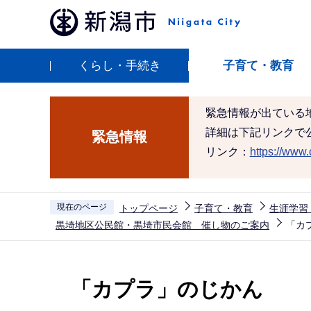
こ
の
ペ
くらし・手続き
子育て・教育
ー
ジ
の
緊急情報が出ている
先
詳細は下記リンクで
緊急情報
頭
リンク：
https://www.c
で
す
現在のページ
トップページ
子育て・教育
生涯学習
黒埼地区公民館・黒埼市民会館 催し物のご案内
「カ
本
文
「カプラ」のじかん
こ
こ