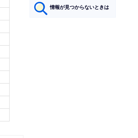
情報が見つからないときは
サ
ブ
ナ
ビ
ゲ
ー
シ
ョ
ン
こ
こ
ま
で