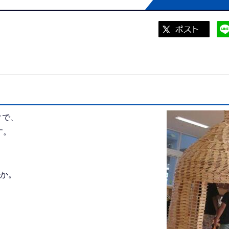
クで、
す。
んか。