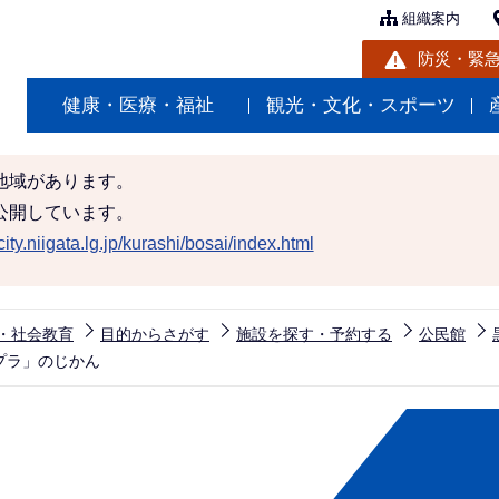
組織案内
防災・緊
健康・医療・福祉
観光・文化・スポーツ
地域があります。
公開しています。
ity.niigata.lg.jp/kurashi/bosai/index.html
・社会教育
目的からさがす
施設を探す・予約する
公民館
プラ」のじかん