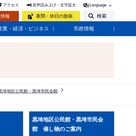
アクセス
音声読み上げ・文字拡大
Language
急情報
夜間・休日の急病
検索
産業・経済・ビジネス
市政情報
黒埼地区公民館・黒埼市民会館
サ
黒埼地区公民館・黒埼市民会
ブ
館 催し物のご案内
ナ