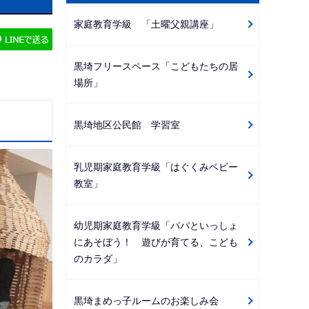
ビ
家庭教育学級 「土曜父親講座」
ゲ
ー
黒埼フリースペース「こどもたちの居
シ
場所」
ョ
ン
黒埼地区公民館 学習室
こ
こ
か
乳児期家庭教育学級「はぐくみベビー
教室」
ら
幼児期家庭教育学級「パパといっしょ
にあそぼう！ 遊びが育てる、こども
のカラダ」
黒埼まめっ子ルームのお楽しみ会