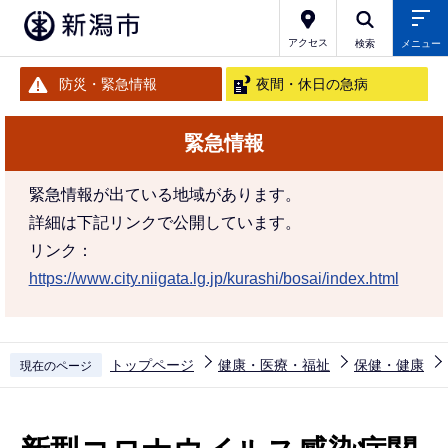
こ
の
アクセス
検索
メニュー
ペ
防災・緊急情報
夜間・休日の急病
ー
ジ
緊急情報
の
先
緊急情報が出ている地域があります。
頭
詳細は下記リンクで公開しています。
で
リンク：
す
https://www.city.niigata.lg.jp/kurashi/bosai/index.html
トップページ
健康・医療・福祉
保健・健康
現在のページ
本
文