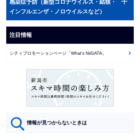
文
感染症予防（新型コロナウイルス・結核・
ブ
こ
インフルエンザ・ノロウイルスなど）
ナ
こ
ビ
ま
ゲ
注目情報
で
ー
シ
シティプロモーションページ「What's NiiGATA」
ョ
ン
こ
こ
か
ら
情報が見つからないときは