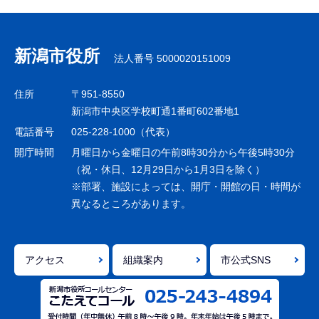
サ
ブ
ナ
新潟市役所
法人番号 5000020151009
ビ
ゲ
住所
〒951-8550
ー
新潟市中央区学校町通1番町602番地1
シ
電話番号
025-228-1000（代表）
ョ
開庁時間
月曜日から金曜日の午前8時30分から午後5時30分
ン
（祝・休日、12月29日から1月3日を除く）
※部署、施設によっては、開庁・開館の日・時間が
こ
異なるところがあります。
こ
ま
で
アクセス
組織案内
市公式SNS