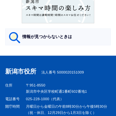
こ
こ
か
ら
情報が見つからないときは
サ
ブ
ナ
新潟市役所
法人番号 5000020151009
ビ
ゲ
住所
〒951-8550
ー
新潟市中央区学校町通1番町602番地1
シ
電話番号
025-228-1000（代表）
ョ
開庁時間
月曜日から金曜日の午前8時30分から午後5時30分
ン
（祝・休日、12月29日から1月3日を除く）