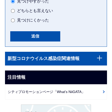
見つけやすかった
どちらとも言えない
見つけにくかった
本
サ
文
新型コロナウイルス感染症関連情報
ブ
こ
ナ
こ
ビ
注目情報
ま
ゲ
で
ー
シティプロモーションページ「What's NiiGATA」
シ
ョ
ン