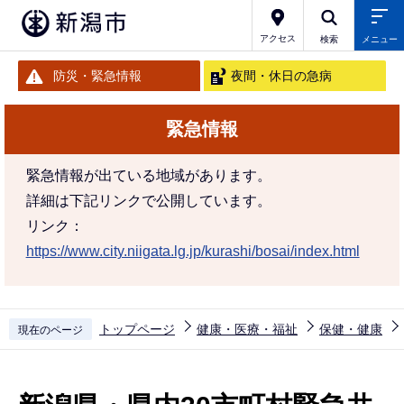
こ
の
アクセス
検索
メニュー
ペ
防災・緊急情報
夜間・休日の急病
ー
ジ
緊急情報
の
先
緊急情報が出ている地域があります。
頭
詳細は下記リンクで公開しています。
で
リンク：
す
https://www.city.niigata.lg.jp/kurashi/bosai/index.html
トップページ
健康・医療・福祉
保健・健康
現在のページ
本
文