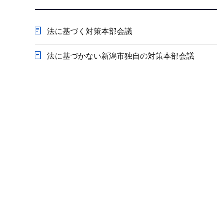
か
ら
法に基づく対策本部会議
法に基づかない新潟市独自の対策本部会議
本
文
こ
こ
ま
で