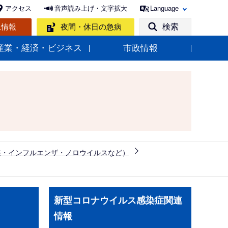
アクセス
音声読み上げ・文字拡大
Language
急情報
夜間・休日の急病
検索
産業・経済・ビジネス
市政情報
核・インフルエンザ・ノロウイルスなど）
サ
新型コロナウイルス感染症関連
ブ
情報
ナ