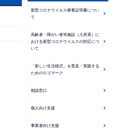
ビ
新型コロナウイルス療養証明書につい
ゲ
て
ー
シ
高齢者・障がい者等施設（入所系）に
ョ
おける新型コロナウイルスの対応につ
ン
いて
こ
こ
「新しい生活様式」を普及・実践する
か
ためのロゴマーク
ら
相談窓口
個人向け支援
事業者向け支援