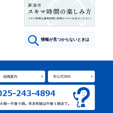
情報が見つからないときは
サ
ブ
ナ
組織案内
市公式SNS
ビ
ゲ
ー
シ
ョ
ン