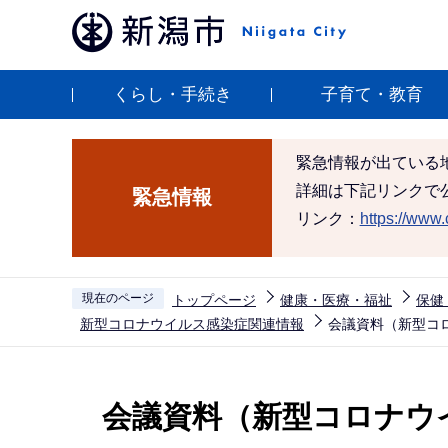
こ
の
ペ
くらし・手続き
子育て・教育
ー
ジ
の
緊急情報が出ている
先
詳細は下記リンクで
緊急情報
頭
リンク：
https://www.c
で
す
現在のページ
トップページ
健康・医療・福祉
保健
新型コロナウイルス感染症関連情報
会議資料（新型コ
本
文
会議資料（新型コロナウ
こ
こ