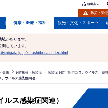
組織案内
防災・緊
健康・医療・福祉
観光・文化・スポーツ
地域があります。
公開しています。
ity.niigata.lg.jp/kurashi/bosai/index.html
・健康
予防接種・感染症
感染症予防（新型コロナウイルス・結
ロナウイルス感染症関連）
イルス感染症関連）