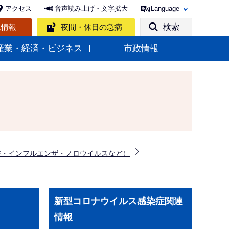
アクセス
音声読み上げ・文字拡大
Language
急情報
夜間・休日の急病
検索
産業・経済・ビジネス
市政情報
核・インフルエンザ・ノロウイルスなど）
サ
新型コロナウイルス感染症関連
ブ
情報
ナ