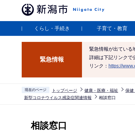
こ
の
ペ
くらし・手続き
子育て・教育
ー
ジ
の
緊急情報が出ている
先
詳細は下記リンクで
緊急情報
頭
リンク：
https://www.c
で
す
現在のページ
トップページ
健康・医療・福祉
保健
新型コロナウイルス感染症関連情報
相談窓口
本
文
相談窓口
こ
こ