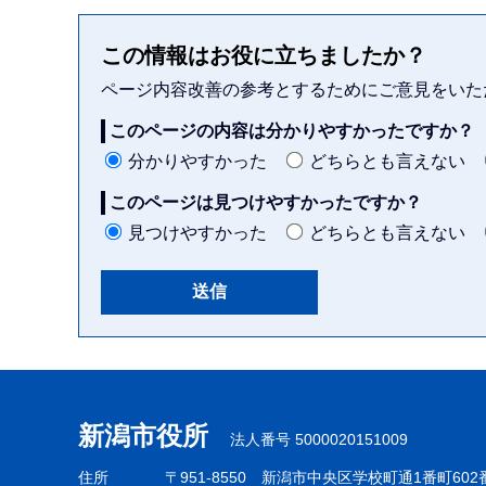
この情報はお役に立ちましたか？
ページ内容改善の参考とするためにご意見をいた
このページの内容は分かりやすかったですか？
分かりやすかった
どちらとも言えない
このページは見つけやすかったですか？
見つけやすかった
どちらとも言えない
本
文
こ
新潟市役所
法人番号 5000020151009
こ
ま
住所
〒951-8550
新潟市中央区学校町通1番町602