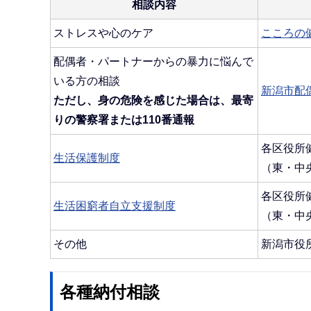
相談内容
ストレスや心のケア
こころの
配偶者・パートナーからの暴力に悩んで
いる方の相談
新潟市配
ただし、身の危険を感じた場合は、最寄
りの警察署または110番通報
各区役所
生活保護制度
（東・中
各区役所
生活困窮者自立支援制度
（東・中
その他
新潟市役
各種納付相談