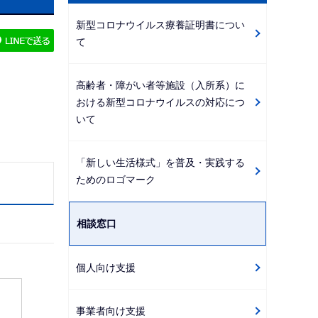
ビ
新型コロナウイルス療養証明書につい
ゲ
て
ー
シ
高齢者・障がい者等施設（入所系）に
ョ
おける新型コロナウイルスの対応につ
ン
いて
こ
こ
「新しい生活様式」を普及・実践する
か
ためのロゴマーク
ら
相談窓口
個人向け支援
事業者向け支援