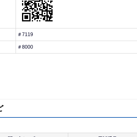
＃7119
＃8000
ど