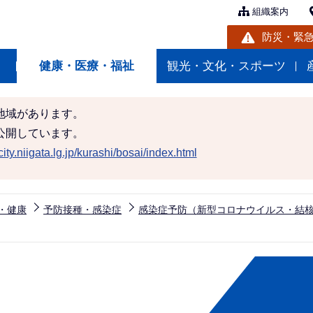
組織案内
防災・緊
健康・医療・福祉
観光・文化・スポーツ
地域があります。
公開しています。
ity.niigata.lg.jp/kurashi/bosai/index.html
・健康
予防接種・感染症
感染症予防（新型コロナウイルス・結