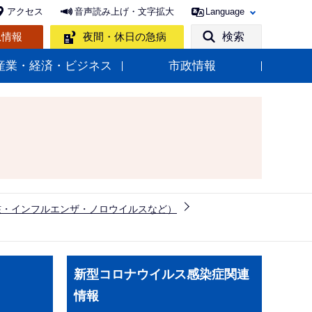
アクセス
音声読み上げ・文字拡大
Language
急情報
夜間・休日の急病
検索
産業・経済・ビジネス
市政情報
核・インフルエンザ・ノロウイルスなど）
サ
新型コロナウイルス感染症関連
ブ
情報
ナ