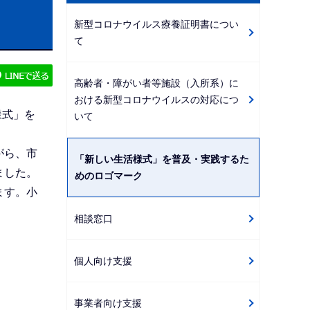
ビ
新型コロナウイルス療養証明書につい
ゲ
て
ー
シ
高齢者・障がい者等施設（入所系）に
ョ
おける新型コロナウイルスの対応につ
ン
様式」を
いて
こ
こ
がら、市
「新しい生活様式」を普及・実践するた
か
ました。
めのロゴマーク
ら
ます。小
相談窓口
個人向け支援
事業者向け支援