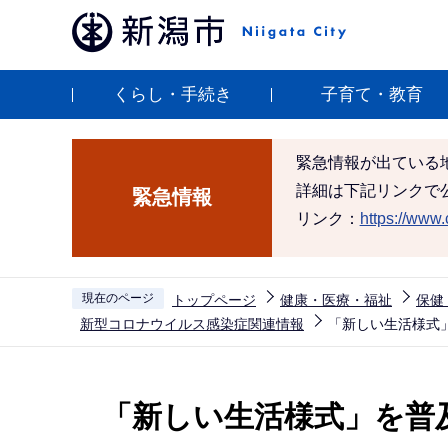
こ
の
ペ
くらし・手続き
子育て・教育
ー
ジ
の
緊急情報が出ている
先
詳細は下記リンクで
緊急情報
頭
リンク：
https://www.c
で
す
現在のページ
トップページ
健康・医療・福祉
保健
新型コロナウイルス感染症関連情報
「新しい生活様式
本
文
「新しい生活様式」を普
こ
こ