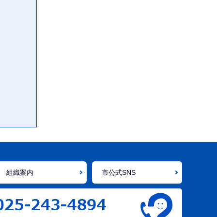
こ
こ
ま
で
組織案内
市公式SNS