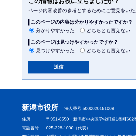
この情報はお役に立ちましたか？
ページ内容改善の参考とするためにご意見をいた
このページの内容は分かりやすかったですか？
分かりやすかった
どちらとも言えない
このページは見つけやすかったですか？
見つけやすかった
どちらとも言えない
本
文
こ
新潟市役所
法人番号 5000020151009
こ
ま
住所
〒951-8550
新潟市中央区学校町通1番町602
で
電話番号
025-228-1000（代表）