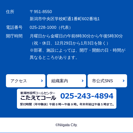
ビ
ゲ
住所
〒951-8550
ー
新潟市中央区学校町通1番町602番地1
シ
電話番号
025-228-1000（代表）
ョ
開庁時間
月曜日から金曜日の午前8時30分から午後5時30分
ン
（祝・休日、12月29日から1月3日を除く）
※部署、施設によっては、開庁・開館の日・時間が
こ
異なるところがあります。
こ
ま
で
アクセス
組織案内
市公式SNS
©Niigata City.