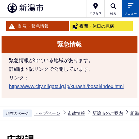
こ
の
アクセス
検索
メニュー
ペ
防災・緊急情報
夜間・休日の急病
ー
ジ
緊急情報
の
先
緊急情報が出ている地域があります。
頭
詳細は下記リンクで公開しています。
で
リンク：
す
https://www.city.niigata.lg.jp/kurashi/bosai/index.html
トップページ
市政情報
新潟市のご案内
組織
現在のページ
本
文