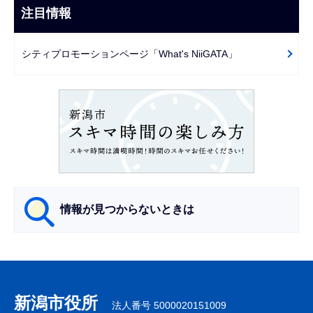
ビ
注目情報
ま
ゲ
で
ー
シティプロモーションページ「What's NiiGATA」
シ
ョ
ン
こ
こ
か
ら
情報が見つからないときは
サ
ブ
ナ
新潟市役所
法人番号 5000020151009