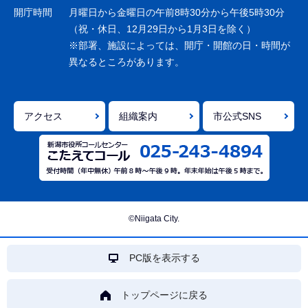
ョ
開庁時間
月曜日から金曜日の午前8時30分から午後5時30分
ン
（祝・休日、12月29日から1月3日を除く）
※部署、施設によっては、開庁・開館の日・時間が
こ
異なるところがあります。
こ
ま
で
アクセス
組織案内
市公式SNS
©Niigata City.
PC版を表示する
トップページに戻る