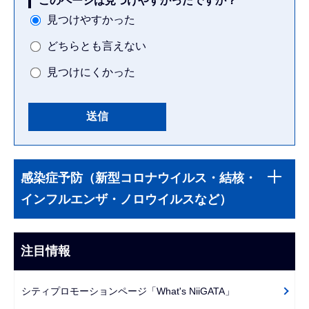
このページは見つけやすかったですか？
見つけやすかった
どちらとも言えない
見つけにくかった
本
サ
文
感染症予防（新型コロナウイルス・結核・
ブ
こ
インフルエンザ・ノロウイルスなど）
ナ
こ
ビ
ま
ゲ
注目情報
で
ー
シ
シティプロモーションページ「What's NiiGATA」
ョ