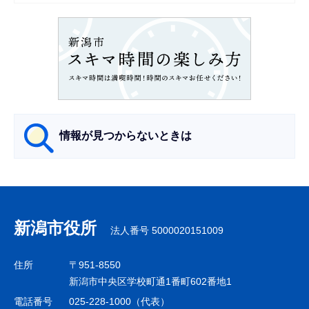
ン
こ
こ
か
ら
情報が見つからないときは
サ
ブ
ナ
新潟市役所
法人番号 5000020151009
ビ
ゲ
住所
〒951-8550
ー
新潟市中央区学校町通1番町602番地1
シ
電話番号
025-228-1000（代表）