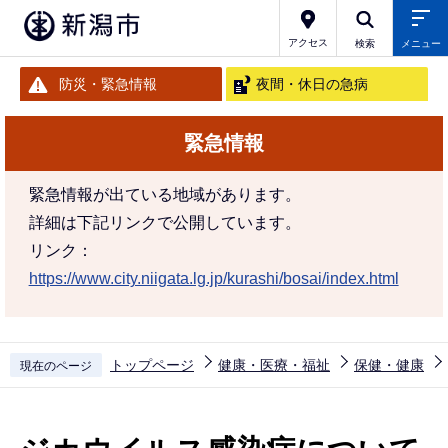
こ
の
アクセス
検索
メニュー
ペ
防災・緊急情報
夜間・休日の急病
ー
ジ
緊急情報
の
先
緊急情報が出ている地域があります。
頭
詳細は下記リンクで公開しています。
で
リンク：
す
https://www.city.niigata.lg.jp/kurashi/bosai/index.html
トップページ
健康・医療・福祉
保健・健康
現在のページ
本
文