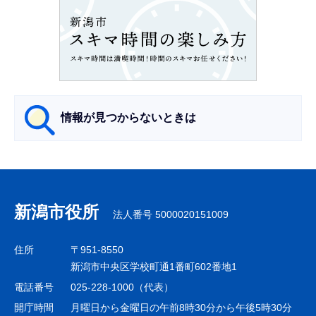
こ
こ
か
ら
情報が見つからないときは
サ
ブ
ナ
新潟市役所
法人番号 5000020151009
ビ
ゲ
住所
〒951-8550
ー
新潟市中央区学校町通1番町602番地1
シ
電話番号
025-228-1000（代表）
ョ
開庁時間
月曜日から金曜日の午前8時30分から午後5時30分