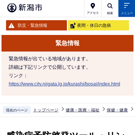
こ
の
アクセス
検索
メニュー
ペ
防災・緊急情報
夜間・休日の急病
ー
ジ
緊急情報
の
先
緊急情報が出ている地域があります。
頭
詳細は下記リンクで公開しています。
で
リンク：
す
https://www.city.niigata.lg.jp/kurashi/bosai/index.html
トップページ
健康・医療・福祉
保健・健康
現在のページ
本
文