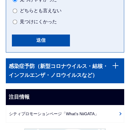
どちらとも言えない
見つけにくかった
本
サ
文
感染症予防（新型コロナウイルス・結核・
ブ
こ
インフルエンザ・ノロウイルスなど）
ナ
こ
ビ
ま
ゲ
注目情報
で
ー
シ
シティプロモーションページ「What's NiiGATA」
ョ
ン