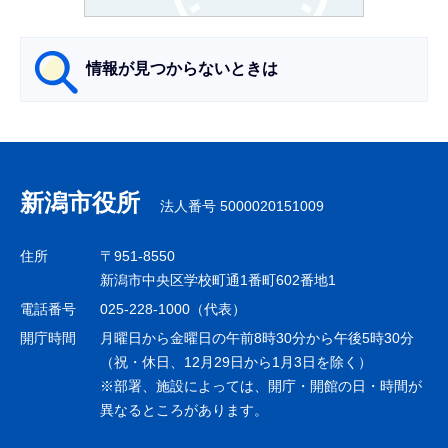
ら
情報が見つからないときは
サ
ブ
ナ
新潟市役所
法人番号 5000020151009
ビ
ゲ
住所
〒951-8550
ー
新潟市中央区学校町通1番町602番地1
シ
電話番号
025-228-1000（代表）
ョ
開庁時間
月曜日から金曜日の午前8時30分から午後5時30分
ン
（祝・休日、12月29日から1月3日を除く）
※部署、施設によっては、開庁・開館の日・時間が
こ
異なるところがあります。
こ
ま