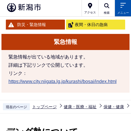
こ
の
アクセス
検索
メニュー
ペ
防災・緊急情報
夜間・休日の急病
ー
ジ
緊急情報
の
先
緊急情報が出ている地域があります。
頭
詳細は下記リンクで公開しています。
で
リンク：
す
https://www.city.niigata.lg.jp/kurashi/bosai/index.html
トップページ
健康・医療・福祉
保健・健康
現在のページ
本
文