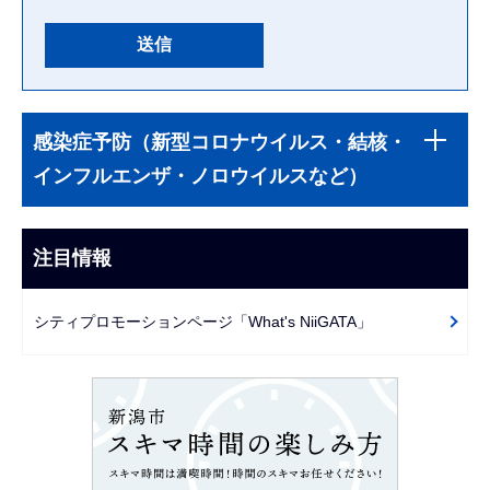
本
サ
文
感染症予防（新型コロナウイルス・結核・
ブ
こ
インフルエンザ・ノロウイルスなど）
ナ
こ
ビ
ま
ゲ
注目情報
で
ー
シ
シティプロモーションページ「What's NiiGATA」
ョ
ン
こ
こ
か