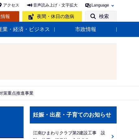
アクセス
音声読み上げ・文字拡大
Language
急情報
夜間・休日の急病
検索
産業・経済・ビジネス
市政情報
対策重点推進事業
サ
妊娠・出産・子育てのお知らせ
ブ
ナ
江南ひまわりクラブ第2建設工事 設
ビ