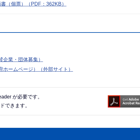
（個票）（PDF：362KB）
賛企業・団体募集）
府ホームページ）（外部サイト）
eader が必要です。
ードできます。