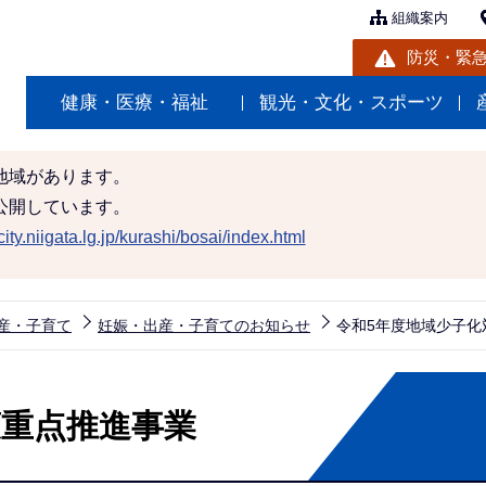
組織案内
防災・緊
健康・医療・福祉
観光・文化・スポーツ
地域があります。
公開しています。
ity.niigata.lg.jp/kurashi/bosai/index.html
産・子育て
妊娠・出産・子育てのお知らせ
令和5年度地域少子化
策重点推進事業