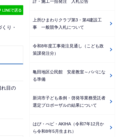
計・施工一括発注 入札公告
ゲ
ー
上所ひまわりクラブ第3・第4建設工
シ
事 一般競争入札について
づくり・
ョ
ン
令和8年度工事発注見通し（こども政
こ
策課発注分）
こ
か
亀田地区公民館 安産教室～パパにな
ら
る準備
切れ目の
新潟市子ども条例・啓発等業務受託者
選定プロポーザルの結果について
はぴ・べビ・AKIHA（令和7年12月か
ら令和8年5月生まれ）