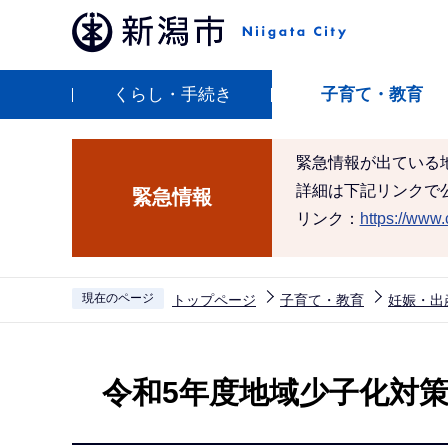
こ
の
ペ
くらし・手続き
子育て・教育
ー
ジ
の
緊急情報が出ている
先
詳細は下記リンクで
緊急情報
頭
リンク：
https://www.c
で
す
現在のページ
トップページ
子育て・教育
妊娠・出
本
文
令和5年度地域少子化対
こ
こ