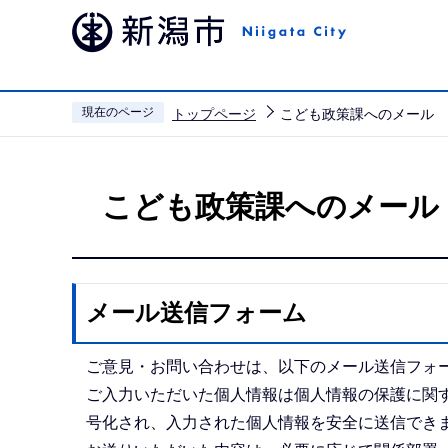
こ
の
ペ
ー
現在のページ
トップページ
こども政策課へのメール
ジ
本
の
文
先
こども政策課へのメール
こ
頭
こ
で
か
す
ら
メール送信フォーム
ご意見・お問い合わせは、以下のメール送信フォ
ご入力いただいた個人情報は個人情報の保護に関す
号化され、入力された個人情報を安全に送信でき