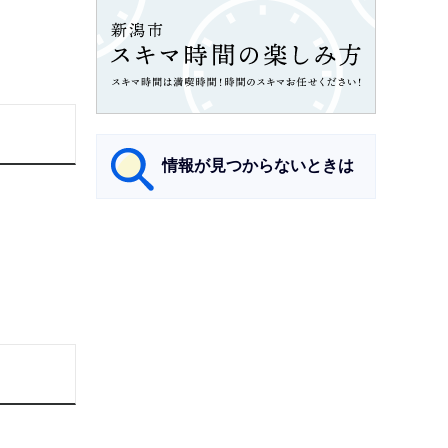
情報が見つからないときは
サ
ブ
ナ
ビ
ゲ
ー
シ
ョ