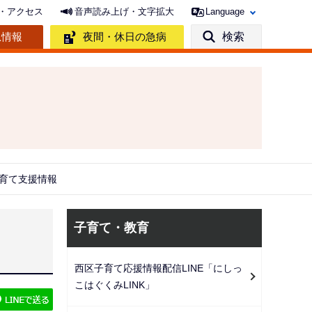
・アクセス
音声読み上げ・文字拡大
Language
急情報
夜間・休日の急病
検索
育て支援情報
サ
子育て・教育
ブ
ナ
西区子育て応援情報配信LINE「にしっ
ビ
こはぐくみLINK」
ゲ