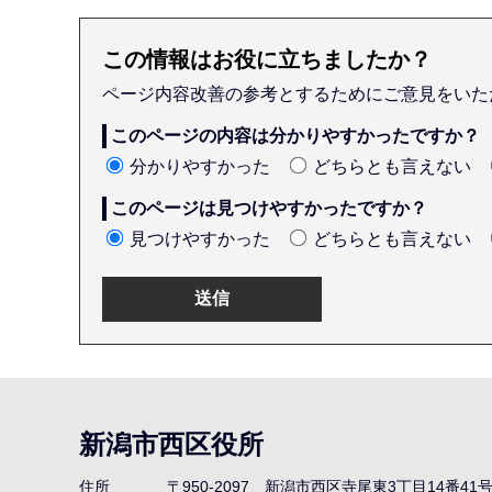
この情報はお役に立ちましたか？
ページ内容改善の参考とするためにご意見をいた
このページの内容は分かりやすかったですか？
分かりやすかった
どちらとも言えない
このページは見つけやすかったですか？
見つけやすかった
どちらとも言えない
本
文
こ
新潟市西区役所
こ
ま
住所
〒950-2097
新潟市西区寺尾東3丁目14番41