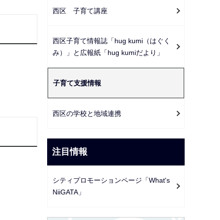
ー
西区 子育て講座
シ
ョ
西区子育て情報誌「hug kumi（はぐく
ン
み）」と広報紙「hug kumiだより」
こ
こ
子育て支援情報
か
ら
西区の学校と地域連携
注目情報
シティプロモーションページ「What's
NiiGATA」