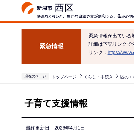
こ
の
ペ
ー
緊急情報が出ている
ジ
詳細は下記リンクで
緊急情報
の
リンク：
https://www.c
先
頭
で
現在のページ
トップページ
くらし・手続き
区のく
す
本
文
子育て支援情報
こ
こ
か
最終更新日：2026年4月1日
ら