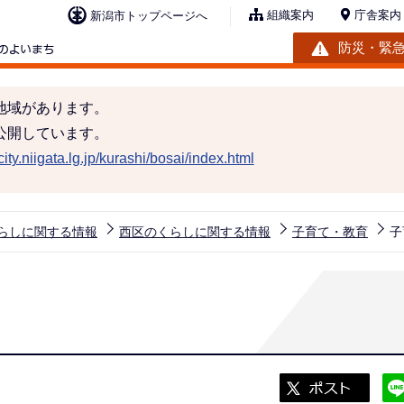
組織案内
庁舎案内
新潟市トップページへ
防災・緊
地域があります。
公開しています。
ity.niigata.lg.jp/kurashi/bosai/index.html
らしに関する情報
西区のくらしに関する情報
子育て・教育
子