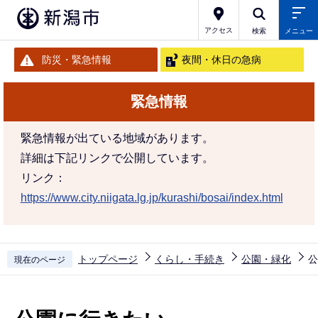
こ
の
アクセス
検索
メニュー
ペ
防災・緊急情報
夜間・休日の急病
ー
ジ
緊急情報
の
先
緊急情報が出ている地域があります。
頭
詳細は下記リンクで公開しています。
で
リンク：
す
https://www.city.niigata.lg.jp/kurashi/bosai/index.html
トップページ
くらし・手続き
公園・緑化
公
現在のページ
本
文