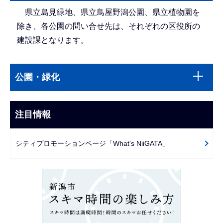
県立島見緑地、県立鳥屋野潟公園、県立植物園を
除き、各公園の問い合せ先は、それぞれの区役所の
建設課となります。
本
サ
文
公園・緑化
ブ
こ
ナ
こ
ビ
注目情報
ま
ゲ
で
ー
シティプロモーションページ「What's NiiGATA」
シ
ョ
ン
こ
こ