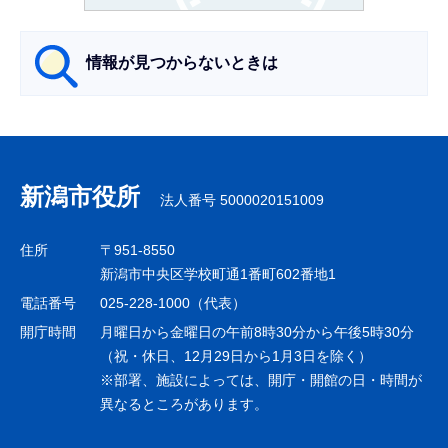
か
ら
情報が見つからないときは
サ
ブ
ナ
新潟市役所
法人番号 5000020151009
ビ
ゲ
住所
〒951-8550
ー
新潟市中央区学校町通1番町602番地1
シ
電話番号
025-228-1000（代表）
ョ
開庁時間
月曜日から金曜日の午前8時30分から午後5時30分
ン
（祝・休日、12月29日から1月3日を除く）
※部署、施設によっては、開庁・開館の日・時間が
こ
異なるところがあります。
こ
ま