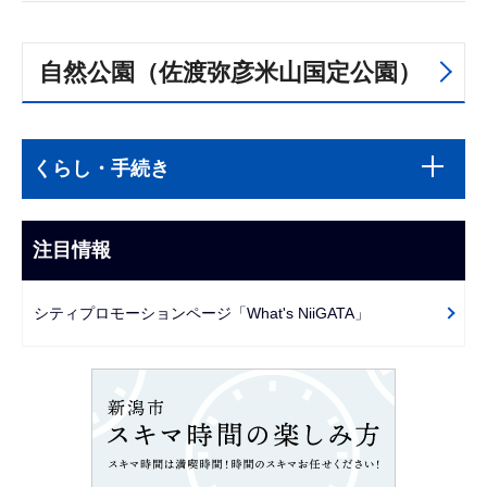
自然公園（佐渡弥彦米山国定公園）
本
サ
文
くらし・手続き
ブ
こ
ナ
こ
ビ
注目情報
ま
ゲ
で
ー
シティプロモーションページ「What's NiiGATA」
シ
ョ
ン
こ
こ