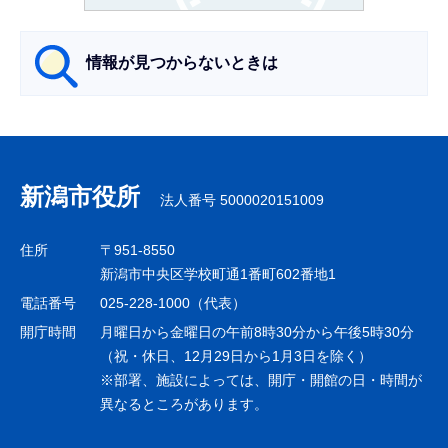
か
ら
情報が見つからないときは
サ
ブ
ナ
新潟市役所
法人番号 5000020151009
ビ
ゲ
住所
〒951-8550
ー
新潟市中央区学校町通1番町602番地1
シ
電話番号
025-228-1000（代表）
ョ
開庁時間
月曜日から金曜日の午前8時30分から午後5時30分
ン
（祝・休日、12月29日から1月3日を除く）
※部署、施設によっては、開庁・開館の日・時間が
こ
異なるところがあります。
こ
ま