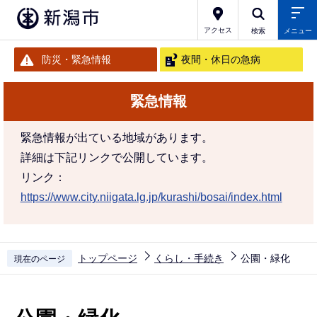
こ
の
アクセス
検索
メニュー
ペ
防災・緊急情報
夜間・休日の急病
ー
ジ
緊急情報
の
先
緊急情報が出ている地域があります。
頭
詳細は下記リンクで公開しています。
で
リンク：
す
https://www.city.niigata.lg.jp/kurashi/bosai/index.html
トップページ
くらし・手続き
公園・緑化
現在のページ
本
文