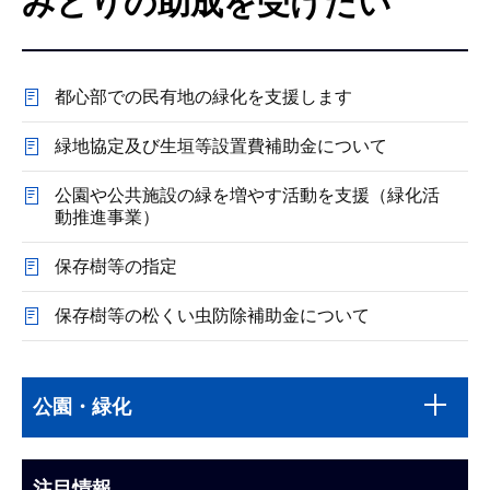
みどりの助成を受けたい
こ
こ
か
都心部での民有地の緑化を支援します
ら
緑地協定及び生垣等設置費補助金について
公園や公共施設の緑を増やす活動を支援（緑化活
動推進事業）
保存樹等の指定
保存樹等の松くい虫防除補助金について
本
サ
文
公園・緑化
ブ
こ
ナ
こ
ビ
注目情報