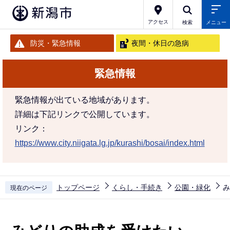
こ
の
アクセス
検索
メニュー
ペ
防災・緊急情報
夜間・休日の急病
ー
ジ
緊急情報
の
先
緊急情報が出ている地域があります。
頭
詳細は下記リンクで公開しています。
で
リンク：
す
https://www.city.niigata.lg.jp/kurashi/bosai/index.html
トップページ
くらし・手続き
公園・緑化
み
現在のページ
本
文