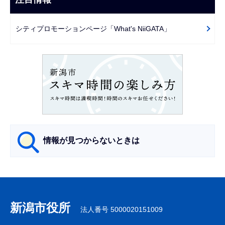
ま
ゲ
で
ー
シティプロモーションページ「What's NiiGATA」
シ
ョ
ン
こ
こ
か
ら
情報が見つからないときは
サ
ブ
ナ
新潟市役所
法人番号 5000020151009
ビ