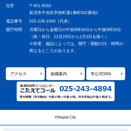
ゲ
住所
〒951-8550
ー
新潟市中央区学校町通1番町602番地1
シ
電話番号
025-228-1000（代表）
ョ
開庁時間
月曜日から金曜日の午前8時30分から午後5時30分
ン
（祝・休日、12月29日から1月3日を除く）
※部署、施設によっては、開庁・開館の日・時間が
こ
異なるところがあります。
こ
ま
で
アクセス
組織案内
市公式SNS
©Niigata City.