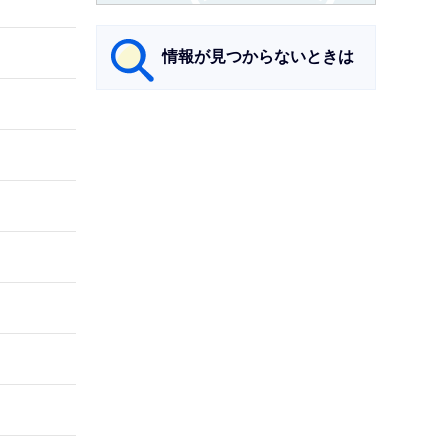
情報が見つからないときは
サ
ブ
ナ
ビ
ゲ
ー
シ
ョ
ン
こ
こ
ま