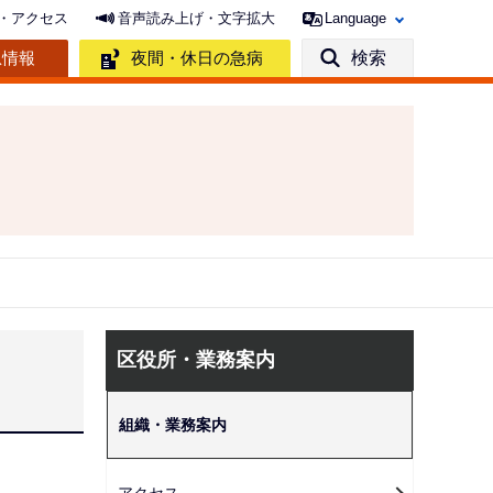
・アクセス
音声読み上げ・文字拡大
Language
急情報
夜間・休日の急病
検索
サ
区役所・業務案内
ブ
ナ
組織・業務案内
ビ
ゲ
アクセス