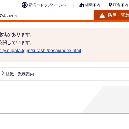
組織案内
庁舎案内
新潟市トップページへ
防災・緊
地域があります。
公開しています。
ity.niigata.lg.jp/kurashi/bosai/index.html
組織・業務案内