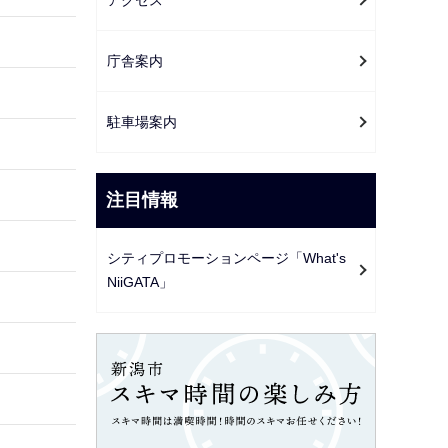
ー
シ
ョ
庁舎案内
ン
こ
駐車場案内
こ
か
注目情報
ら
シティプロモーションページ「What's
NiiGATA」