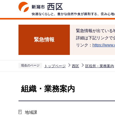
こ
の
ペ
ー
緊急情報が出ている
ジ
詳細は下記リンクで
緊急情報
の
リンク：
https://www.c
先
頭
で
現在のページ
トップページ
西区
区役所・業務案内
す
本
文
組織・業務案内
こ
こ
か
ら
地域課