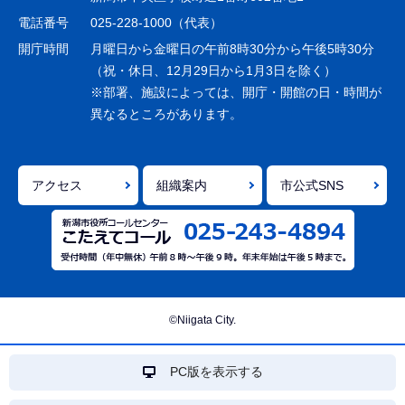
シ
電話番号
025-228-1000（代表）
ョ
開庁時間
月曜日から金曜日の午前8時30分から午後5時30分
ン
（祝・休日、12月29日から1月3日を除く）
※部署、施設によっては、開庁・開館の日・時間が
こ
異なるところがあります。
こ
ま
で
アクセス
組織案内
市公式SNS
©Niigata City.
PC版を表示する