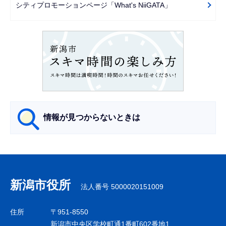
ー
シティプロモーションページ「What's NiiGATA」
シ
ョ
ン
こ
こ
か
ら
情報が見つからないときは
サ
ブ
ナ
新潟市役所
法人番号 5000020151009
ビ
ゲ
住所
〒951-8550
ー
新潟市中央区学校町通1番町602番地1