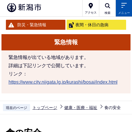
こ
の
アクセス
検索
メニュー
ペ
防災・緊急情報
夜間・休日の急病
ー
ジ
緊急情報
の
先
緊急情報が出ている地域があります。
頭
詳細は下記リンクで公開しています。
で
リンク：
す
https://www.city.niigata.lg.jp/kurashi/bosai/index.html
トップページ
健康・医療・福祉
食の安全
現在のページ
本
文