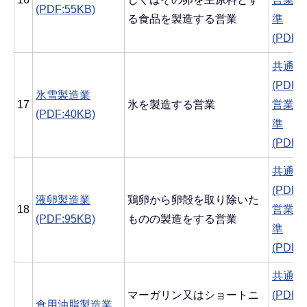
(PDF:55KB)
る食品を製造する営業
準
(PDF:
共通す
(PDF:
氷雪製造業
17
氷を製造する営業
営業ご
(PDF:40KB)
準
(PDF:
共通す
(PDF:
液卵製造業
鶏卵から卵殻を取り除いた
18
営業ご
(PDF:95KB)
ものの製造をする営業
準
(PDF:
共通す
マーガリン又はショートニ
(PDF:
食用油脂製造業