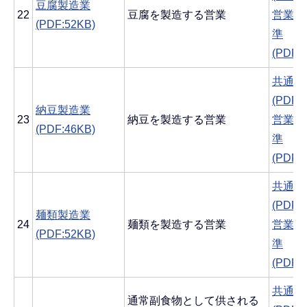
豆腐製造業
22
豆腐を製造する営業
営業ご
(PDF:52KB)
準
(PDF:
共通す
(PDF:
納豆製造業
23
納豆を製造する営業
営業ご
(PDF:46KB)
準
(PDF:
共通す
(PDF:
麺類製造業
24
麺類を製造する営業
営業ご
(PDF:52KB)
準
(PDF:
共通す
通常副食物として供される