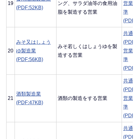
19
ング、サラダ油等の食用油
営業ご
(PDF:52KB)
脂を製造する営業
準
(PDF:
共通す
みそ又はしょう
(PDF:
みそ若しくはしょうゆを製
20
ゆ製造業
営業ご
造する営業
(PDF:56KB)
準
(PDF:
共通す
(PDF:
酒類製造業
21
酒類の製造をする営業
営業ご
(PDF:47KB)
準
(PDF:
共通す
(PDF: