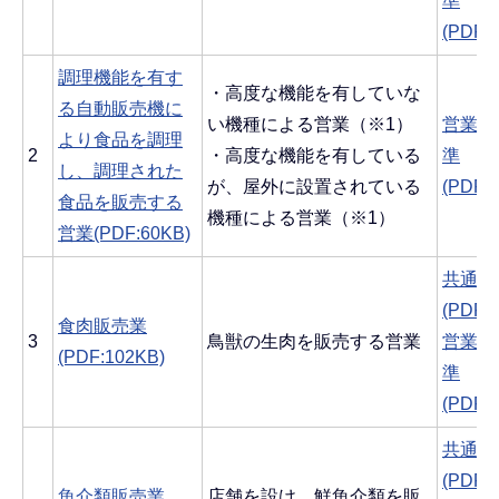
準
(PDF:
調理機能を有す
・高度な機能を有していな
る自動販売機に
い機種による営業（※1）
営業ご
より食品を調理
2
・高度な機能を有している
準
し、調理された
が、屋外に設置されている
(PDF:
食品を販売する
機種による営業（※1）
営業(PDF:60KB)
共通す
(PDF:
食肉販売業
3
鳥獣の生肉を販売する営業
営業ご
(PDF:102KB)
準
(PDF:
共通す
(PDF:
魚介類販売業
店舗を設け、鮮魚介類を販