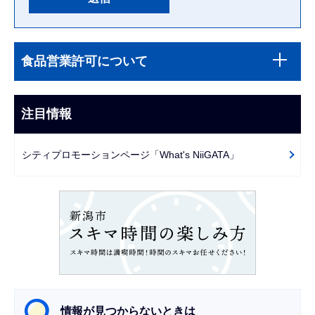
本
サ
文
食品営業許可について
ブ
こ
ナ
こ
ビ
注目情報
ま
ゲ
で
ー
シティプロモーションページ「What's NiiGATA」
シ
ョ
ン
こ
こ
か
ら
情報が見つからないときは