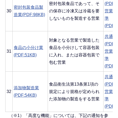
密封包装食品であって、そ
(PDF:
密封包装食品製
30
の保存に冷凍又は冷蔵を要
営業ご
造業(PDF:98KB)
しないものを製造する営業
準
(PDF:
共通す
対象となる営業で製造した
(PDF:
食品の小分け業
食品を小分けして容器包装
31
営業ご
(PDF:51KB)
に入れ、または容器包装で
準
包む営業
(PDF:
共通す
食品衛生法第13条第1項の
(PDF:
添加物製造業
32
規定により規格が定められ
営業ご
(PDF:54KB)
た添加物の製造をする営業
準
(PDF:
（※1）「高度な機能」については、下記の通知を参