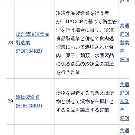
(PDF:
冷凍食品製造業を行う者
が、HACCPに基づく衛生管
共通す
理を行う場合に限り、冷凍
複合型冷凍食品
(PDF:
食品製造業と併せて食肉処
28
製造業
営業ご
理業において処理された食
(PDF:84KB)
準
肉、菓子、麺類、水産製品
(PDF:
に係る食品の冷凍品の製造
を行う営業
共通す
漬物を製造する営業又は漬
(PDF:
漬物製造業
29
物と併せて漬物を主原料と
営業ご
(PDF:48KB)
する食品を製造する営業
準
(PDF:
共通す