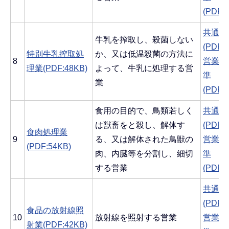
(PDF:
共通す
牛乳を搾取し、殺菌しない
(PDF:
特別牛乳搾取処
か、又は低温殺菌の方法に
8
営業ご
理業(PDF:48KB)
よって、牛乳に処理する営
準
業
(PDF:
食用の目的で、鳥類若しく
共通す
は獣畜をと殺し、解体す
(PDF:
食肉処理業
9
る、又は解体された鳥獣の
営業ご
(PDF:54KB)
肉、内臓等を分割し、細切
準
する営業
(PDF:
共通す
(PDF:
食品の放射線照
10
放射線を照射する営業
営業ご
射業(PDF:42KB)