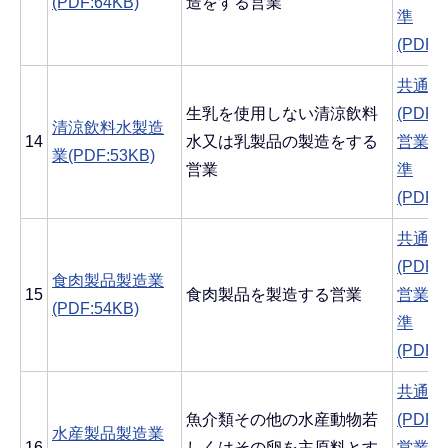
(PDF:64KB)
造をする営業
準
(PDF:
共通す
生乳を使用しない清涼飲料
(PDF:
清涼飲料水製造
14
水又は乳製品の製造をする
営業ご
業(PDF:53KB)
営業
準
(PDF:
共通す
(PDF:
食肉製品製造業
15
食肉製品を製造する営業
営業ご
(PDF:54KB)
準
(PDF:
共通す
魚介類その他の水産動物若
(PDF:
水産製品製造業
16
しくはその卵を主原料とす
営業ご