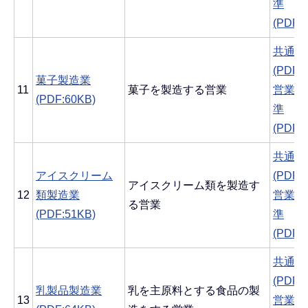
準
(PDF:
共通す
(PDF:
菓子製造業
11
菓子を製造する営業
営業ご
(PDF:60KB)
準
(PDF:
共通す
アイスクリーム
(PDF:
アイスクリーム類を製造す
12
類製造業
営業ご
る営業
(PDF:51KB)
準
(PDF:
共通す
(PDF:
乳製品製造業
乳を主原料とする食品の製
13
営業ご