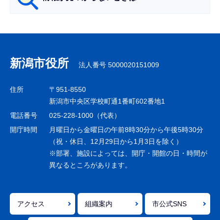
サ
ブ
ナ
新潟市役所
法人番号 5000020151009
ビ
ゲ
住所
〒951-8550
ー
新潟市中央区学校町通1番町602番地1
シ
電話番号
025-228-1000（代表）
ョ
開庁時間
月曜日から金曜日の午前8時30分から午後5時30分
ン
（祝・休日、12月29日から1月3日を除く）
※部署、施設によっては、開庁・開館の日・時間が
こ
異なるところがあります。
こ
ま
で
アクセス
組織案内
市公式SNS