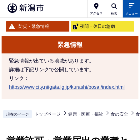
こ
の
アクセス
検索
メニュー
ペ
防災・緊急情報
夜間・休日の急病
ー
ジ
緊急情報
の
先
緊急情報が出ている地域があります。
頭
詳細は下記リンクで公開しています。
で
リンク：
す
https://www.city.niigata.lg.jp/kurashi/bosai/index.html
トップページ
健康・医療・福祉
食の安全
食
現在のページ
本
文