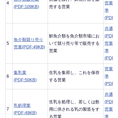
4
営業ご
(PDF:109KB)
売する営業
準
(PDF:
共通す
鮮魚介類を魚介類市場にお
(PDF:
魚介類競り売り
5
いて競り売り等で販売する
営業ご
営業(PDF:49KB)
営業
準
(PDF:
営業ご
集乳業
生乳を集荷し、これを保存
6
準
(PDF:50KB)
する営業
(PDF:
共通す
生乳を処理し、若しくは飲
(PDF:
乳処理業
7
用に供される乳の製造をす
営業ご
(PDF:49KB)
る営業
準