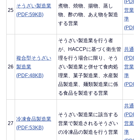
(PDF:
そうざい製造業
煮物、焼物、揚物、蒸し
25
営業ご
(PDF:59KB)
物、酢の物、あえ物を製造
準
する営業
(PDF:
そうざい製造業を行う者
が、HACCPに基づく衛生管
共通す
複合型そうざい
理を行う場合に限り、そう
(PDF:
26
製造業
ざい製造業と併せて食肉処
営業ご
(PDF:48KB)
理業、菓子製造業、水産製
準
品製造業、麺類製造業に係
(PDF:
る食品を製造する営業
共通す
そうざい製造業に該当する
(PDF:
冷凍食品製造業
27
営業で製造されるそうざい
営業ご
(PDF:53KB)
の冷凍品の製造を行う営業
準